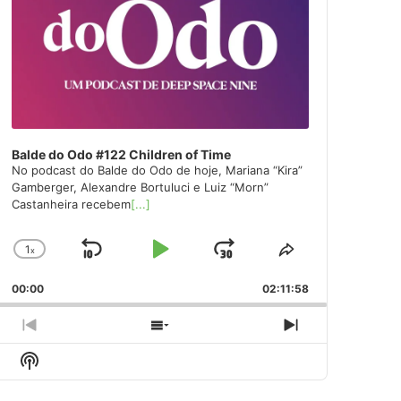
Balde do Odo #122 Children of Time
No podcast do Balde do Odo de hoje, Mariana “Kira”
Gamberger, Alexandre Bortuluci e Luiz “Morn”
Castanheira recebem
[...]
1
x
Skip
Play
Jump
Change
Share
Playback
This
Backward
Pause
Forward
00:00
Rate
02:11:58
Episode
Previous
Show
Next
Episode
Episodes
Episode
Show
List
Podcast
Information