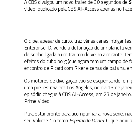
A CBS divulgou um novo trailer de 30 segundos de
S
vídeo, publicado pela CBS All-Access apenas no Face
O clipe, apesar de curto, traz várias cenas intrigan
Enterprise-D, vendo a detonação de um planeta ver
de sonho ligada a um trauma do velho almirante. 
efeitos do cubo borg (que agora tem um campo de f
encontro de Picard com Riker e cenas de batalha, e
Os motores de divulgação vão se esquentando, em pr
uma pré-estreia em Los Angeles, no dia 13 de janeir
episódio chegue à CBS All-Access, em 23 de janeiro. 
Prime Video.
Para estar pronto para acompanhar a nova série, não
seu Volume 1 o tema
Esperando Picard
. Clique
aqui
p