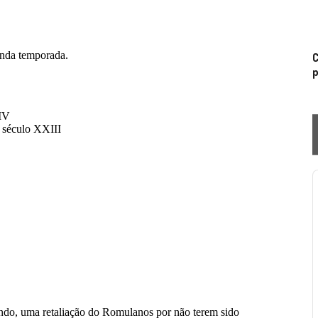
C
p
P