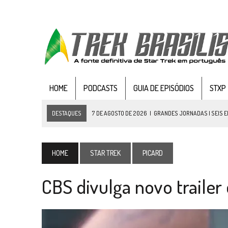
HOME
PODCASTS
GUIA DE EPISÓDIOS
STXP
DESTAQUES
7 DE AGOSTO DE 2026
|
GRANDES JORNADAS | SEIS E
7 DE AGOSTO DE 2026
|
SNW 4×03: HUMAN BEST FRIEND
6 DE AGOSTO DE 2026
|
NOVA TEMPORADA DE
THE CENTER SEAT
, SÉR
HOME
STAR TREK
PICARD
5 DE AGOSTO DE 2026
|
BALDE DO ODO #122 CHILDREN OF TIME
CBS divulga novo trailer
4 DE AGOSTO DE 2026
|
REVISITANDO “HIDE AND Q” (TNG 1×09)
3 DE AGOSTO DE 2026
|
VEJA FOTOS DO TERCEIRO EPISÓDIO DA 4ª 
3 DE AGOSTO DE 2026
|
PARAMOUNT E CBS DERRUBAM NOVO VÍDEO DO