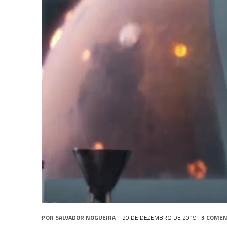
2 DE AGOSTO DE 2026
|
TB AO VIVO | STAR TREK: STRANGE NEW WORLDS
1 DE AGOSTO DE 2026
|
ELENCO DE STRANGE NEW WORLDS ENCARA O 
8 DE AGOSTO DE 2026
|
NOVO VOLUME DA
COLEÇÃO TB
ABORDA QUAR
POR
SALVADOR NOGUEIRA
20 DE DEZEMBRO DE 2019
|
3 COMEN