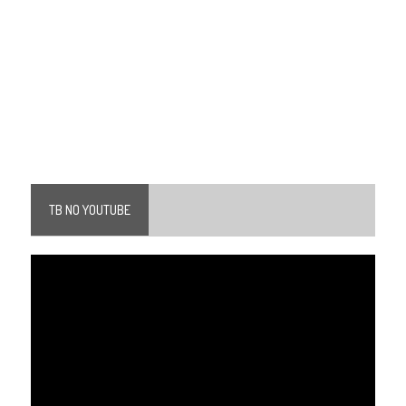
TB NO YOUTUBE
Tocador
de
vídeo