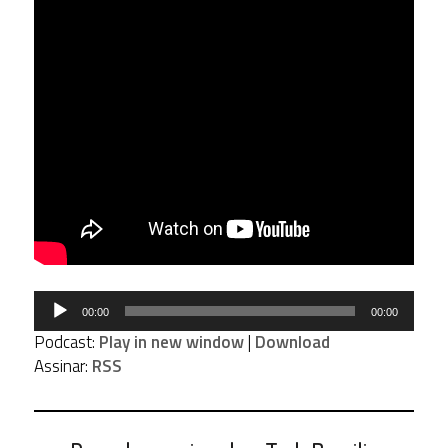
Tocador
00:00
00:00
de
Podcast:
Play in new window
|
Download
áudio
Assinar:
RSS