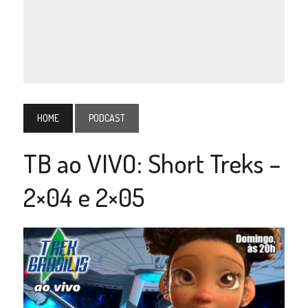
HOME
PODCAST
TB ao VIVO: Short Treks –
2×04 e 2×05