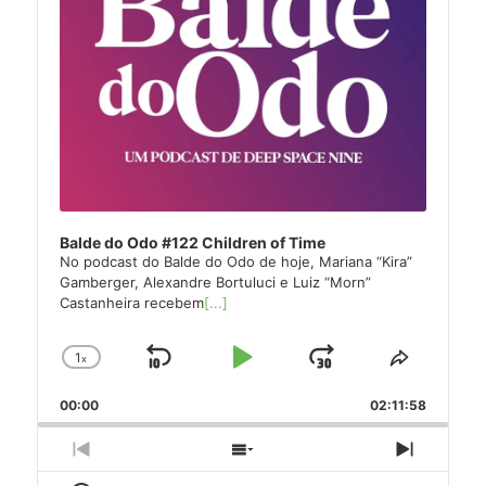
Balde do Odo #122 Children of Time
No podcast do Balde do Odo de hoje, Mariana “Kira”
Gamberger, Alexandre Bortuluci e Luiz “Morn”
Castanheira recebem
[...]
1
x
Skip
Play
Jump
Change
Share
Playback
This
Backward
Pause
Forward
00:00
Rate
02:11:58
Episode
Previous
Show
Next
Episode
Episodes
Episode