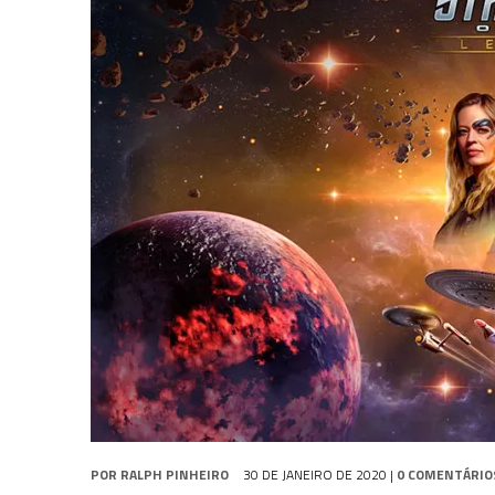
31 DE JULHO DE 2026
|
BOX DELUXE DO ANO 5 DA
COLEÇÃO TREK BRA
31 DE JULHO DE 2026
|
SNW 4×02: THE GRIFFIN INCIDENT
6 DE AGOSTO DE 2026
|
AVALIE E COMENTE SNW 4×03: HUMAN BEST F
POR
RALPH PINHEIRO
30 DE JANEIRO DE 2020
|
0 COMENTÁRIO