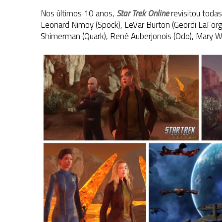
Nos últimos 10 anos,
Star Trek Online
revisitou todas
Leonard Nimoy (Spock), LeVar Burton (Geordi LaForge
Shimerman (Quark), René Auberjonois (Odo), Mary Wi