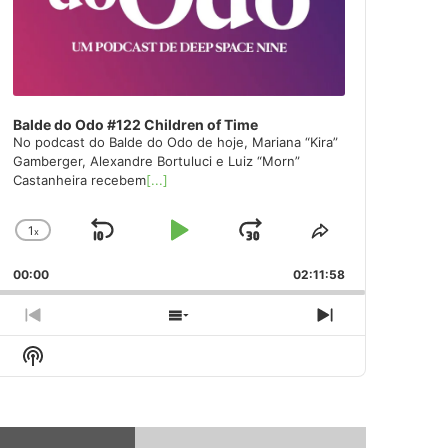
Balde do Odo #122 Children of Time
No podcast do Balde do Odo de hoje, Mariana “Kira”
Gamberger, Alexandre Bortuluci e Luiz “Morn”
Castanheira recebem
[...]
1
x
Skip
Play
Jump
Change
Share
Playback
This
Backward
Pause
Forward
00:00
Rate
02:11:58
Episode
Previous
Show
Next
Episode
Episodes
Episode
Show
List
Podcast
Information