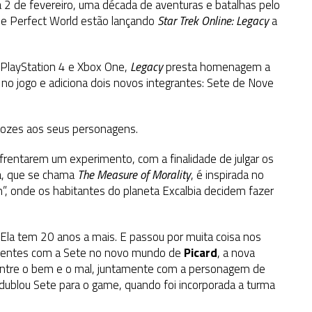
2 de fevereiro, uma década de aventuras e batalhas pelo
os e Perfect World estão lançando
Star Trek Online
: Legacy
a
 PlayStation 4 e Xbox One,
Legacy
presta homenagem a
 no jogo e adiciona dois novos integrantes: Sete de Nove
 vozes aos seus personagens.
frentarem um experimento, com a finalidade de julgar os
ia, que se chama
The Measure of Morality
, é inspirada no
in”, onde os habitantes do planeta Excalbia decidem fazer
“Ela tem 20 anos a mais. E passou por muita coisa nos
stentes com a Sete no novo mundo de
Picard
, a nova
m entre o bem e o mal, juntamente com a personagem de
 dublou Sete para o game, quando foi incorporada a turma