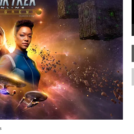
SILIS
JÁ DISPONÍVEL EM PRÉ-VENDA!
RIEND
N
S