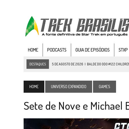
HOME
PODCASTS
GUIA DE EPISÓDIOS
STXP
DESTAQUES
5 DE AGOSTO DE 2026
|
BALDE DO ODO #122 CHILDREN
4 DE AGOSTO DE 2026
|
REVISITANDO “HIDE AND Q” (TNG 1×09)
3 DE AGOSTO DE 2026
|
VEJA FOTOS DO TERCEIRO EPISÓDIO DA 4ª 
HOME
UNIVERSO EXPANDIDO
GAMES
3 DE AGOSTO DE 2026
|
PARAMOUNT E CBS DERRUBAM NOVO VÍDEO DO
Sete de Nove e Michael
2 DE AGOSTO DE 2026
|
TB AO VIVO | STAR TREK: STRANGE NEW WORLDS
1 DE AGOSTO DE 2026
|
ELENCO DE STRANGE NEW WORLDS ENCARA O 
31 DE JULHO DE 2026
|
GRANDES JORNADAS | QUATRO EPISÓDIOS DE