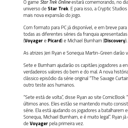
O game
Star Trek Online
estará comemorando, no dia 
universo de
Star Trek
. E para isso, a Cryptic Studi
mais nova expansão do jogo.
Com formato para PC já disponível, e em breve para
todas as diferentes séries da franquia apresentadas
(
Voyager
e
Picard
) e Michael Burnham (
Discovery
).
As atrizes Jeri Ryan e Sonequa Martin-Green darão
Sete e Burnham ajudarão os capitães jogadores a en
verdadeiros valores do bem e do mal. A nova histór
clássico episódio da série original “The Savage Curta
outro teste aos humanos.
“Sete está de volta”, disse Ryan ao site ComicBook 
últimos anos. Eles estão se mantendo muito consi
série. Ela está ajudando os jogadores a batalhare
Sonequa, Michael Burnham, e é muito legal”. Ryan já
de
Voyager
pela primeira vez.