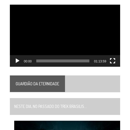
Tocador
de
vídeo
00:00
01:13:59
GUARDIÃO DA ETERNIDADE
NESTE DIA, NO PASSADO DO TREK BRASILIS...