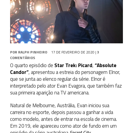
POR
RALPH PINHEIRO
17 DE FEVEREIRO DE 2020
|
3
COMENTÁRIOS
O quarto episódio de
Star Trek: Picard
,
“Absolute
Candor”
, apresentou a estreia do personagem Elnor,
que se junta ao elenco regular da série. Elnor é
interpretado pelo ator Evan Evagora, que também faz
sua primeira aparição na TV americana.
Natural de Melbourne, Austrália, Evan iniciou sua
carreira no esporte, depois passou a ganhar a vida
como modelo, antes de entrar na escola de cinema.
Em 2019, ele apareceu como ator de fundo em um
episódio da série australiana
Secret City.