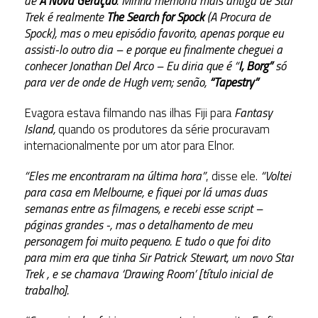
de
A Nova Geração
. Minha memória mais antiga de Star
Trek é realmente
The Search for Spock
(A Procura de
Spock), mas o meu episódio favorito, apenas porque eu
assisti-lo outro dia – e porque eu finalmente cheguei a
conhecer Jonathan Del Arco – Eu diria que é “
I, Borg”
só
para ver de onde de Hugh vem; senão,
“Tapestry”
Evagora estava filmando nas ilhas Fiji para
Fantasy
Island,
quando os produtores da série procuravam
internacionalmente por um ator para Elnor.
“Eles me encontraram na última hora”
, disse ele.
“Voltei
para casa em Melbourne, e fiquei por lá umas duas
semanas entre as filmagens, e recebi esse script –
páginas grandes -, mas o detalhamento de meu
personagem foi muito pequeno. E tudo o que foi dito
para mim era que tinha Sir Patrick Stewart, um novo Star
Trek , e se chamava ‘Drawing Room’ [título inicial de
trabalho].