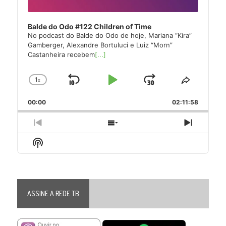
Balde do Odo #122 Children of Time
No podcast do Balde do Odo de hoje, Mariana “Kira”
Gamberger, Alexandre Bortuluci e Luiz “Morn”
Castanheira recebem
[...]
1
x
Skip
Play
Jump
Change
Share
Playback
This
Backward
Pause
Forward
00:00
Rate
02:11:58
Episode
Previous
Show
Next
Episode
Episodes
Episode
Show
List
Podcast
Information
ASSINE A REDE TB