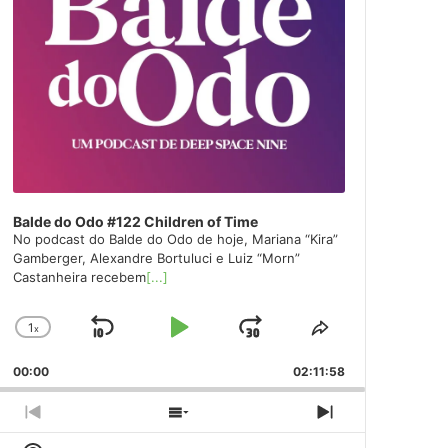
Balde do Odo #122 Children of Time
No podcast do Balde do Odo de hoje, Mariana “Kira”
Gamberger, Alexandre Bortuluci e Luiz “Morn”
Castanheira recebem
[...]
1
x
Skip
Play
Jump
Change
Share
Playback
This
Backward
Pause
Forward
00:00
Rate
02:11:58
Episode
Previous
Show
Next
Episode
Episodes
Episode