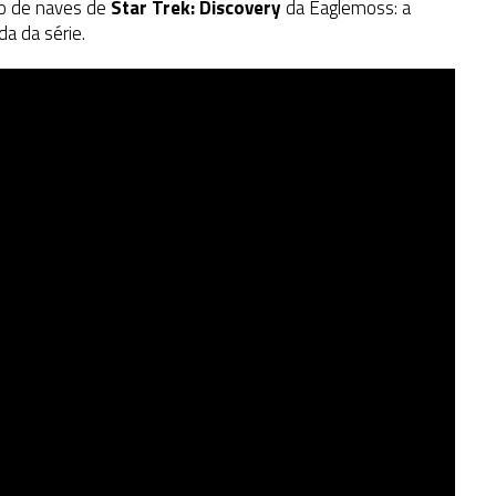
ão de naves de
Star Trek: Discovery
da Eaglemoss: a
a da série.