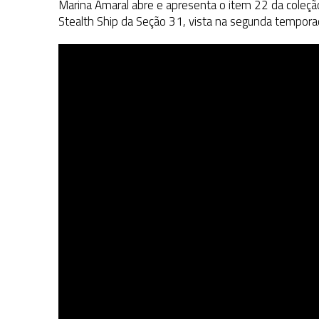
Marina Amaral abre e apresenta o item 22 da coleç
Stealth Ship da Seção 31, vista na segunda temporad