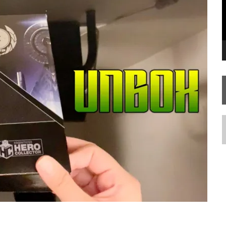
STAR TREK
SOBRE DIFERENTES PONTOS DE VISTA
SILIS
JÁ DISPONÍVEL EM PRÉ-VENDA!
IE DOCUMENTAL DE
STAR TREK
, CHEGA EM 8 DE SETEMBRO
N