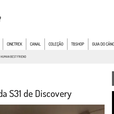
CINETREK
CANAL
COLEÇÃO
TBSHOP
GUIA DO CÂN
: HUMAN BEST FRIEND
TEMPORADA DE STRANGE NEW WORDS
da S31 de Discovery
 FILME DE FÃS AXANAR HORAS APÓS ESTREIA
T
 – “THE GRIFFIN INCIDENT” (4×02)
d
v
FIM DE UMA ERA NA SDCC