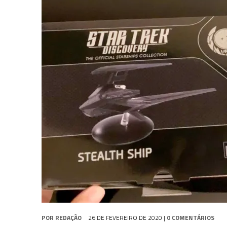
31 DE JULHO DE 2026
|
GRANDES JORNADAS | QUATRO EPISÓDIOS DE
31 DE JULHO DE 2026
|
BOX DELUXE DO ANO 5 DA
COLEÇÃO TREK BRA
6 DE AGOSTO DE 2026
|
NOVA TEMPORADA DE
THE CENTER SEAT
, SÉR
POR
REDAÇÃO
26 DE FEVEREIRO DE 2020
|
0 COMENTÁRIOS