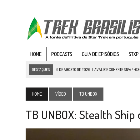
HOME
PODCASTS
GUIA DE EPISÓDIOS
STXP
DESTAQUES
6 DE AGOSTO DE 2026
|
AVALIE E COMENTE SNW 4×03
5 DE AGOSTO DE 2026
|
BALDE DO ODO #122 CHILDREN OF TIME
4 DE AGOSTO DE 2026
|
REVISITANDO “HIDE AND Q” (TNG 1×09)
HOME
VÍDEO
TB UNBOX
3 DE AGOSTO DE 2026
|
VEJA FOTOS DO TERCEIRO EPISÓDIO DA 4ª 
TB UNBOX: Stealth Ship 
3 DE AGOSTO DE 2026
|
PARAMOUNT E CBS DERRUBAM NOVO VÍDEO DO
2 DE AGOSTO DE 2026
|
TB AO VIVO | STAR TREK: STRANGE NEW WORLDS
1 DE AGOSTO DE 2026
|
ELENCO DE STRANGE NEW WORLDS ENCARA O 