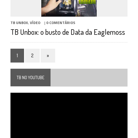
TB UNBOX
,
VÍDEO
|
0 COMENTÁRIOS
TB Unbox: o busto de Data da Eaglemoss
1
2
»
TB NO YOUTUBE
Tocador
de
vídeo