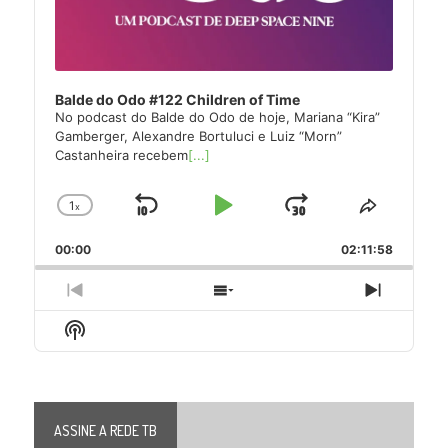
Balde do Odo #122 Children of Time
No podcast do Balde do Odo de hoje, Mariana “Kira”
Gamberger, Alexandre Bortuluci e Luiz “Morn”
Castanheira recebem
[...]
1
x
Skip
Play
Jump
Change
Share
Playback
This
Backward
Pause
Forward
00:00
Rate
02:11:58
Episode
Previous
Show
Next
Episode
Episodes
Episode
Show
List
Podcast
Information
ASSINE A REDE TB