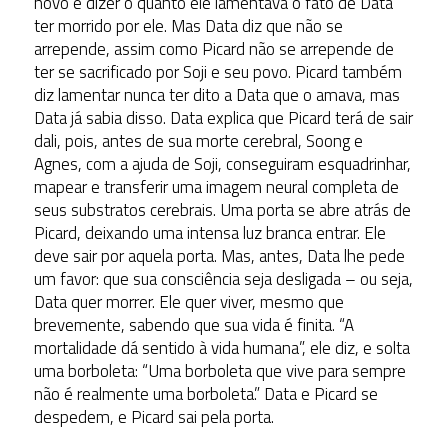
novo e dizer o quanto ele lamentava o fato de Data
ter morrido por ele. Mas Data diz que não se
arrepende, assim como Picard não se arrepende de
ter se sacrificado por Soji e seu povo. Picard também
diz lamentar nunca ter dito a Data que o amava, mas
Data já sabia disso. Data explica que Picard terá de sair
dali, pois, antes de sua morte cerebral, Soong e
Agnes, com a ajuda de Soji, conseguiram esquadrinhar,
mapear e transferir uma imagem neural completa de
seus substratos cerebrais. Uma porta se abre atrás de
Picard, deixando uma intensa luz branca entrar. Ele
deve sair por aquela porta. Mas, antes, Data lhe pede
um favor: que sua consciência seja desligada – ou seja,
Data quer morrer. Ele quer viver, mesmo que
brevemente, sabendo que sua vida é finita. “A
mortalidade dá sentido à vida humana”, ele diz, e solta
uma borboleta: “Uma borboleta que vive para sempre
não é realmente uma borboleta.” Data e Picard se
despedem, e Picard sai pela porta.