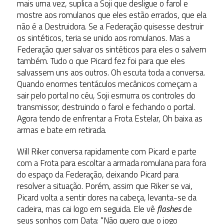
mais uma vez, suplica a Soji que desligue o farol e
mostre aos romulanos que eles estão errados, que ela
não é a Destruidora. Se a Federação quisesse destruir
os sintéticos, teria se unido aos romulanos. Mas a
Federação quer salvar os sintéticos para eles o salvem
também. Tudo o que Picard fez foi para que eles
salvassem uns aos outros. Oh escuta toda a conversa.
Quando enormes tentáculos mecânicos começam a
sair pelo portal no céu, Soji esmurra os controles do
transmissor, destruindo o farol e fechando o portal.
Agora tendo de enfrentar a Frota Estelar, Oh baixa as
armas e bate em retirada.
Will Riker conversa rapidamente com Picard e parte
com a Frota para escoltar a armada romulana para fora
do espaço da Federação, deixando Picard para
resolver a situação. Porém, assim que Riker se vai,
Picard volta a sentir dores na cabeça, levanta-se da
cadeira, mas cai logo em seguida. Ele vê
flashes
de
seus sonhos com Data: “Não quero que o jogo