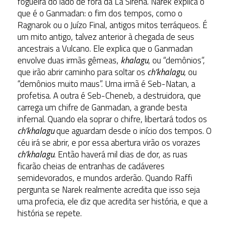
fogueira do lado de fora da La Sirena. Narek explica o
que é o Ganmadan: o fim dos tempos, como o
Ragnarok ou o Juízo Final, antigos mitos terráqueos. É
um mito antigo, talvez anterior à chegada de seus
ancestrais a Vulcano. Ele explica que o Ganmadan
envolve duas irmãs gêmeas,
khalagu
, ou “demônios”,
que irão abrir caminho para soltar os
ch’khalagu
, ou
“demônios muito maus”. Uma irmã é Seb-Natan, a
profetisa. A outra é Seb-Cheneb, a destruidora, que
carrega um chifre de Ganmadan, a grande besta
infernal. Quando ela soprar o chifre, libertará todos os
ch’khalagu
que aguardam desde o início dos tempos. O
céu irá se abrir, e por essa abertura virão os vorazes
ch’khalagu
. Então haverá mil dias de dor, as ruas
ficarão cheias de entranhas de cadáveres
semidevorados, e mundos arderão. Quando Raffi
pergunta se Narek realmente acredita que isso seja
uma profecia, ele diz que acredita ser história, e que a
história se repete.