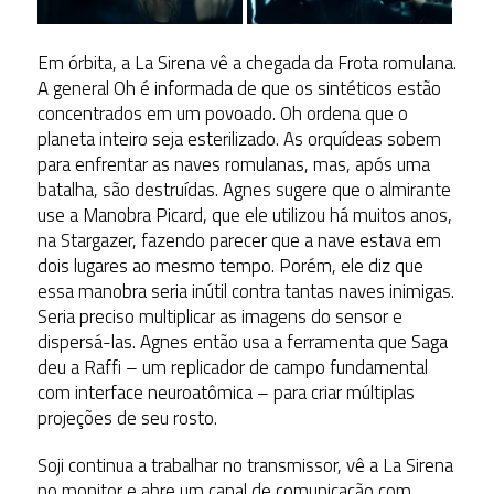
Em órbita, a La Sirena vê a chegada da Frota romulana.
A general Oh é informada de que os sintéticos estão
concentrados em um povoado. Oh ordena que o
planeta inteiro seja esterilizado. As orquídeas sobem
para enfrentar as naves romulanas, mas, após uma
batalha, são destruídas. Agnes sugere que o almirante
use a Manobra Picard, que ele utilizou há muitos anos,
na Stargazer, fazendo parecer que a nave estava em
dois lugares ao mesmo tempo. Porém, ele diz que
essa manobra seria inútil contra tantas naves inimigas.
Seria preciso multiplicar as imagens do sensor e
dispersá-las. Agnes então usa a ferramenta que Saga
deu a Raffi – um replicador de campo fundamental
com interface neuroatômica – para criar múltiplas
projeções de seu rosto.
Soji continua a trabalhar no transmissor, vê a La Sirena
no monitor e abre um canal de comunicação com