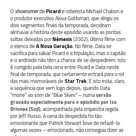
O
showrunner
de
Picard
e roteirista Michael Chabon e
o produtor executivo Akiva Goldsman, que dirigiu os
dois segmentos finais da temporada, decidiram
alinhavar a história deste episódio usando as pontas
soltas deixadas por
Nêmesis
(2002), último filme com
o elenco de
A
Nova Geração
. No filme, Data se
sacrifica para salvar Picard e a tripulação, mas o capitão
e o androide não têm a chance de se despedirem. Isto
é corrigido pela bela cena entre Picard e Data neste
final de temporada, que certamente entrará para o rol
das mais memoráveis de
Star Trek
. E isto inclui, claro,
a sequência que vem logo depois, quando Data
“morre” ao som de “Blue Skies” – numa
versão
gravada especialmente para o episódio por Isa
Briones (Soji)
, acompanhada pela orquestra regida
por Jeff Russo. A cena da despedida foi tão
emocionante que Patrick Stewart teve de refazê-la
algumas vezes – emocionado, não conseguia dizer as