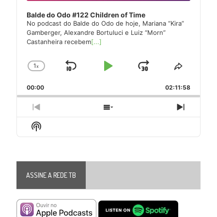
Balde do Odo #122 Children of Time
No podcast do Balde do Odo de hoje, Mariana “Kira”
Gamberger, Alexandre Bortuluci e Luiz “Morn”
Castanheira recebem
[...]
1
x
Skip
Play
Jump
Change
Share
Playback
This
Backward
Pause
Forward
00:00
Rate
02:11:58
Episode
Previous
Show
Next
Episode
Episodes
Episode
Show
List
Podcast
Information
ASSINE A REDE TB