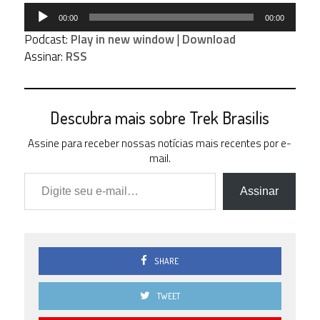
Tocador
00:00
00:00
de
Podcast:
Play in new window
|
Download
áudio
Assinar:
RSS
Descubra mais sobre Trek Brasilis
Assine para receber nossas notícias mais recentes por e-
mail.
Digite seu e-mail…
Assinar
SHARE
TWEET