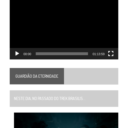
Tocador
de
vídeo
00:00
01:13:59
GUARDIÃO DA ETERNIDADE
NESTE DIA, NO PASSADO DO TREK BRASILIS...