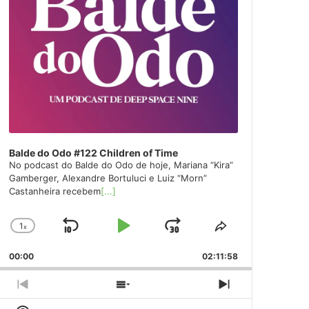
Balde do Odo #122 Children of Time
No podcast do Balde do Odo de hoje, Mariana “Kira”
Gamberger, Alexandre Bortuluci e Luiz “Morn”
Castanheira recebem
[...]
1
x
Skip
Play
Jump
Change
Share
Playback
This
Backward
Pause
Forward
00:00
Rate
02:11:58
Episode
Previous
Show
Next
Episode
Episodes
Episode