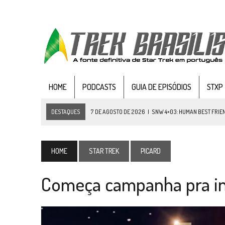
HOME
PODCASTS
GUIA DE EPISÓDIOS
STXP
DESTAQUES
7 DE AGOSTO DE 2026
|
SNW 4×03: HUMAN BEST FRIE
6 DE AGOSTO DE 2026
|
NOVA TEMPORADA DE
THE CENTER SEAT
, SÉR
5 DE AGOSTO DE 2026
|
BALDE DO ODO #122 CHILDREN OF TIME
HOME
STAR TREK
PICARD
4 DE AGOSTO DE 2026
|
REVISITANDO “HIDE AND Q” (TNG 1×09)
Começa campanha pra in
3 DE AGOSTO DE 2026
|
VEJA FOTOS DO TERCEIRO EPISÓDIO DA 4ª 
3 DE AGOSTO DE 2026
|
PARAMOUNT E CBS DERRUBAM NOVO VÍDEO DO
2 DE AGOSTO DE 2026
|
TB AO VIVO | STAR TREK: STRANGE NEW WORLDS