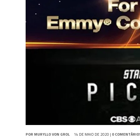
1 DE AGOSTO DE 2026
|
ELENCO DE STRANGE NEW WORLDS ENCARA O 
31 DE JULHO DE 2026
|
GRANDES JORNADAS | QUATRO EPISÓDIOS DE
7 DE AGOSTO DE 2026
|
GRANDES JORNADAS | SEIS EPISÓDIOS DE
ST
POR
MURYLLO VON GROL
14 DE MAIO DE 2020
|
0 COMENTÁRIO