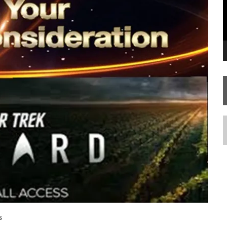
FIM DE UMA ERA NA SDCC
STAR TREK
SOBRE DIFERENTES PONTOS DE VISTA
AR TREK
SOBRE PATERNIDADE
N
S