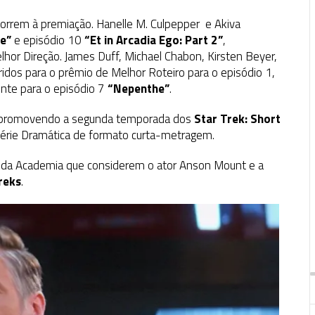
rem à premiação. Hanelle M. Culpepper e Akiva
e”
e episódio 10
“Et in Arcadia Ego: Part 2”
,
hor Direção. James Duff, Michael Chabon, Kirsten Beyer,
dos para o prêmio de Melhor Roteiro para o episódio 1,
te para o episódio 7
“Nepenthe”
.
á promovendo a segunda temporada dos
Star Trek: Short
Série Dramática de formato curta-metragem.
s da Academia que considerem o ator Anson Mount e a
reks
.