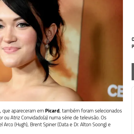
C
p
P
, que apareceram em
Picard
, também foram selecionados
r ou Atriz Convidado(a) numa série de televisão. Os
el Arco (Hugh), Brent Spiner (Data e Dr. Alton Soong) e