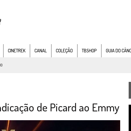
CINETREK
CANAL
COLEÇÃO
TBSHOP
GUIA DO CÂN
ND
IE DOCUMENTAL DE
STAR TREK
, CHEGA EM 8 DE SETEMBRO
dicação de Picard ao Emmy
TEMPORADA DE STRANGE NEW WORDS
T
 FILME DE FÃS AXANAR HORAS APÓS ESTREIA
d
v
 – “THE GRIFFIN INCIDENT” (4×02)