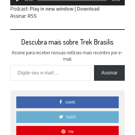
de
Podcast:
Play in new window
|
Download
áudio
Assinar:
RSS
Descubra mais sobre Trek Brasilis
Assine para receber nossas notícias mais recentes por e-
mail.
Digite seu e-mail…
Assinar
SHARE
TWEET
PIN