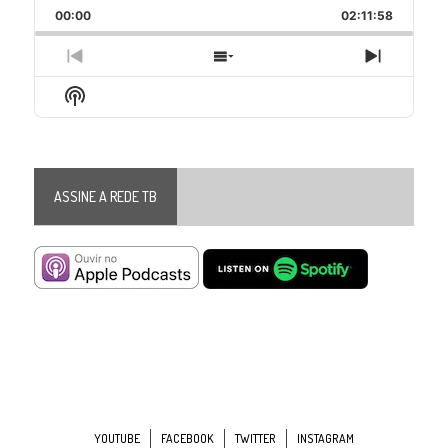
Backward
Pause
Forward
00:00
Rate
02:11:58
Episode
Previous
Show
Next
Episode
Episodes
Episode
Show
List
Podcast
Information
ASSINE A REDE TB
YOUTUBE
FACEBOOK
TWITTER
INSTAGRAM