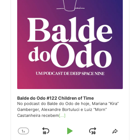
Balde do Odo #122 Children of Time
No podcast do Balde do Odo de hoje, Mariana “Kira”
Gamberger, Alexandre Bortuluci e Luiz “Morn”
Castanheira recebem
[...]
1
x
Skip
Play
Jump
Change
Share
Playback
This