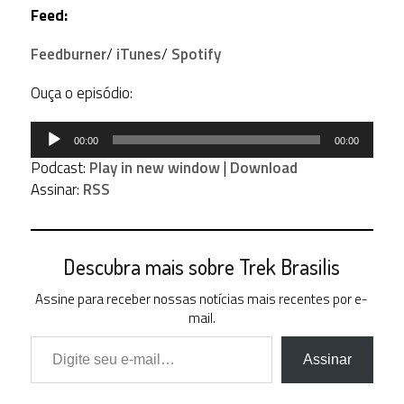
Feed:
Feedburner
/
iTunes
/
Spotify
Ouça o episódio:
Tocador
00:00
00:00
de
Podcast:
Play in new window
|
Download
áudio
Assinar:
RSS
Descubra mais sobre Trek Brasilis
Assine para receber nossas notícias mais recentes por e-
mail.
Digite seu e-mail…
Assinar