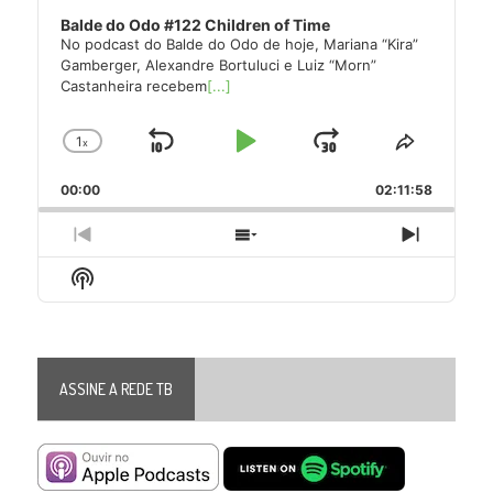
Balde do Odo #122 Children of Time
No podcast do Balde do Odo de hoje, Mariana “Kira”
Gamberger, Alexandre Bortuluci e Luiz “Morn”
Castanheira recebem
[...]
1
x
Skip
Play
Jump
Change
Share
Playback
This
Backward
Pause
Forward
00:00
Rate
02:11:58
Episode
Previous
Show
Next
Episode
Episodes
Episode
Show
List
Podcast
Information
ASSINE A REDE TB