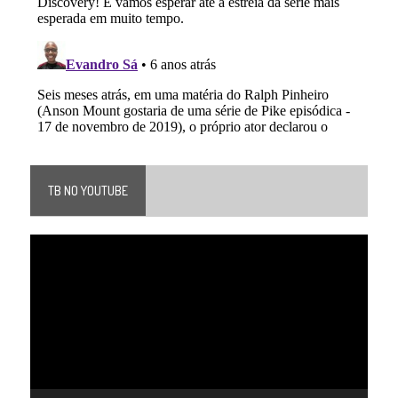
TB NO YOUTUBE
Tocador
de
vídeo