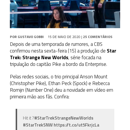
POR
GUSTAVO GOBBI
15 DE MAIO DE 2020
|
25 COMENTÁRIOS
Depois de uma temporada de rumores, a CBS
confirmou nesta sexta-feira (15) a produção de
Star
Trek: Strange New Worlds
, série focada na
tripulação do capitão Pike a bordo da Enterprise.
Pelas redes sociais, o trio principal Anson Mount
(Christopher Pike), Ethan Peck (Spock) e Rebecca
Romijn (Number One) deu a novidade em vídeo em
primeira mão aos fãs. Confira:
Hit it ?
#StarTrekStrangeNewWorlds
#StarTrekSNW
https://t.co/ut5FkrjcLa