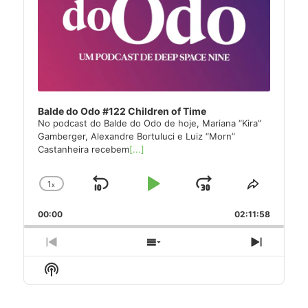
Balde do Odo #122 Children of Time
No podcast do Balde do Odo de hoje, Mariana “Kira”
Gamberger, Alexandre Bortuluci e Luiz “Morn”
Castanheira recebem
[...]
1
x
Skip
Play
Jump
Change
Share
Playback
This
Backward
Pause
Forward
00:00
Rate
02:11:58
Episode
Previous
Show
Next
Episode
Episodes
Episode
Show
List
Podcast
Information