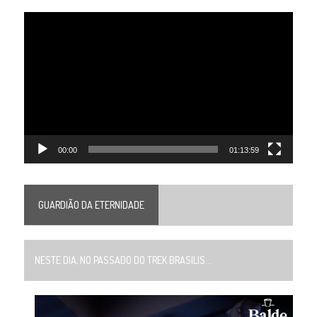
Tocador
de
vídeo
00:00
01:13:59
GUARDIÃO DA ETERNIDADE
NESTE DIA, NO PASSADO DO TREK BRASILIS...