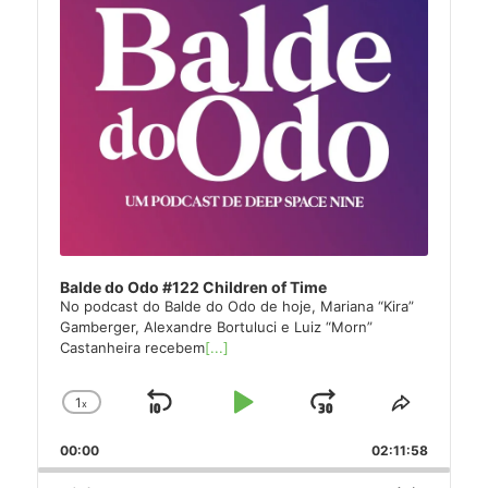
Balde do Odo #122 Children of Time
No podcast do Balde do Odo de hoje, Mariana “Kira”
Gamberger, Alexandre Bortuluci e Luiz “Morn”
Castanheira recebem
[...]
1
x
Skip
Play
Jump
Change
Share
Playback
This
Backward
Pause
Forward
00:00
Rate
02:11:58
Episode