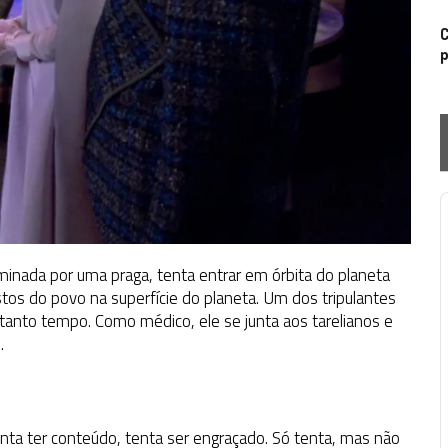
C
p
P
minada por uma praga, tenta entrar em órbita do planeta
stos do povo na superfície do planeta. Um dos tripulantes
tanto tempo. Como médico, ele se junta aos tarelianos e
.
nta ter conteúdo, tenta ser engraçado. Só tenta, mas não