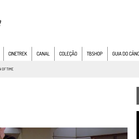
CINETREK
CANAL
COLEÇÃO
TBSHOP
GUIA DO CÂN
 OF TIME
TEMPORADA DE STRANGE NEW WORDS
 FILME DE FÃS AXANAR HORAS APÓS ESTREIA
 – “THE GRIFFIN INCIDENT” (4×02)
T
FIM DE UMA ERA NA SDCC
d
v
STAR TREK
SOBRE DIFERENTES PONTOS DE VISTA