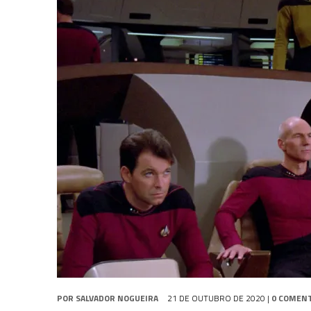
31 DE JULHO DE 2026
|
BOX DELUXE DO ANO 5 DA
COLEÇÃO TREK BRA
31 DE JULHO DE 2026
|
SNW 4×02: THE GRIFFIN INCIDENT
6 DE AGOSTO DE 2026
|
AVALIE E COMENTE SNW 4×03: HUMAN BEST F
POR
SALVADOR NOGUEIRA
21 DE OUTUBRO DE 2020
|
0 COMEN