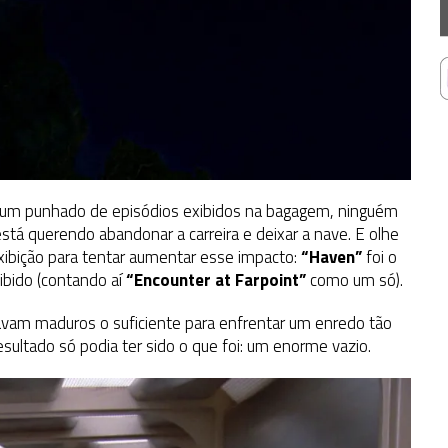
 um punhado de episódios exibidos na bagagem, ninguém
está querendo abandonar a carreira e deixar a nave. E olhe
exibição para tentar aumentar esse impacto:
“Haven”
foi o
ibido (contando aí
“Encounter at Farpoint”
como um só).
vam maduros o suficiente para enfrentar um enredo tão
sultado só podia ter sido o que foi: um enorme vazio.