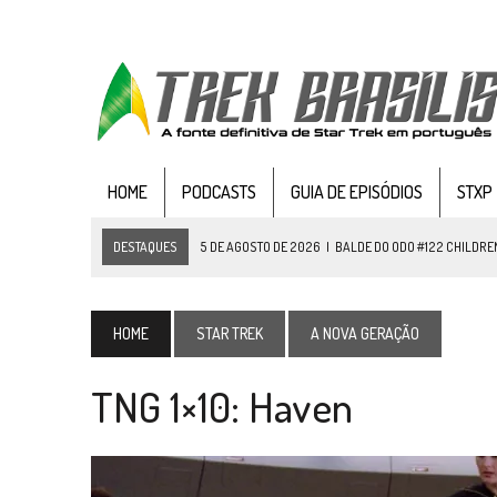
HOME
PODCASTS
GUIA DE EPISÓDIOS
STXP
DESTAQUES
5 DE AGOSTO DE 2026
|
BALDE DO ODO #122 CHILDREN
4 DE AGOSTO DE 2026
|
REVISITANDO “HIDE AND Q” (TNG 1×09)
3 DE AGOSTO DE 2026
|
VEJA FOTOS DO TERCEIRO EPISÓDIO DA 4ª 
HOME
STAR TREK
A NOVA GERAÇÃO
3 DE AGOSTO DE 2026
|
PARAMOUNT E CBS DERRUBAM NOVO VÍDEO DO
TNG 1×10: Haven
2 DE AGOSTO DE 2026
|
TB AO VIVO | STAR TREK: STRANGE NEW WORLDS
1 DE AGOSTO DE 2026
|
ELENCO DE STRANGE NEW WORLDS ENCARA O 
31 DE JULHO DE 2026
|
GRANDES JORNADAS | QUATRO EPISÓDIOS DE