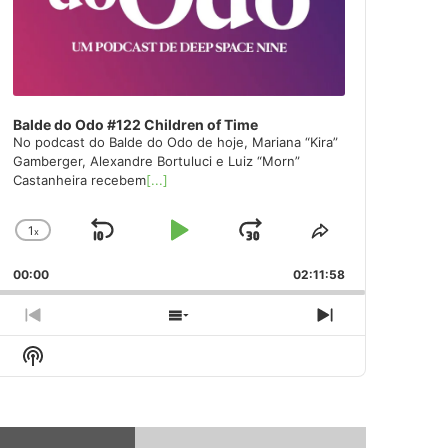
Balde do Odo #122 Children of Time
No podcast do Balde do Odo de hoje, Mariana “Kira”
Gamberger, Alexandre Bortuluci e Luiz “Morn”
Castanheira recebem
[...]
1
x
Skip
Play
Jump
Change
Share
Playback
This
Backward
Pause
Forward
00:00
Rate
02:11:58
Episode
Previous
Show
Next
Episode
Episodes
Episode
Show
List
Podcast
Information