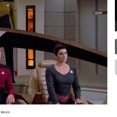
SILIS
JÁ DISPONÍVEL EM PRÉ-VENDA!
RIEND
N
TÁRIOS