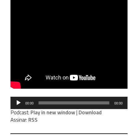
Tocador
00:00
00:00
de
Podcast:
Play in new window
|
Download
áudio
Assinar:
RSS