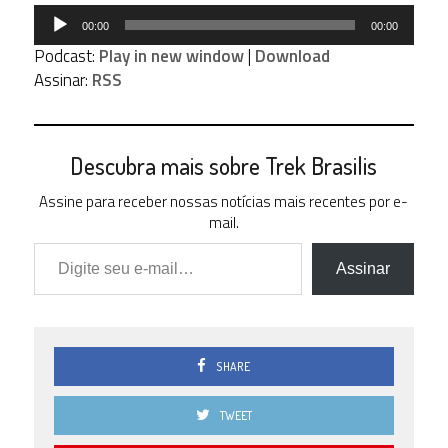
Tocador
00:00
00:00
de
Podcast:
Play in new window
|
Download
áudio
Assinar:
RSS
Descubra mais sobre Trek Brasilis
Assine para receber nossas notícias mais recentes por e-
mail.
Digite seu e-mail…
Assinar
SHARE
TWEET