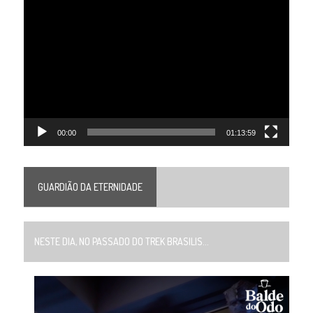
Tocador
de
vídeo
00:00
01:13:59
GUARDIÃO DA ETERNIDADE
NESTE DIA, NO PASSADO DO TREK BRASILIS...