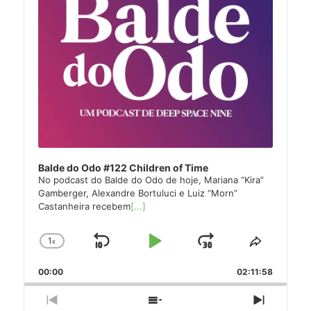
Balde do Odo #122 Children of Time
No podcast do Balde do Odo de hoje, Mariana “Kira”
Gamberger, Alexandre Bortuluci e Luiz “Morn”
Castanheira recebem
[...]
1
x
Skip
Play
Jump
Change
Share
Playback
This
Backward
Pause
Forward
00:00
Rate
02:11:58
Episode
Previous
Show
Next