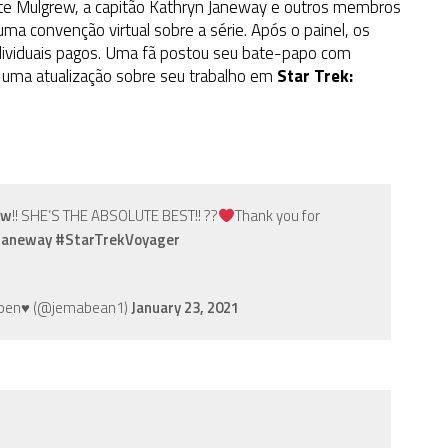
ate Mulgrew, a capitão Kathryn Janeway e outros membros
ma convenção virtual sobre a série. Após o painel, os
dividuais pagos. Uma fã postou seu bate-papo com
 uma atualização sobre seu trabalho em
Star Trek:
ew
!! SHE’S THE ABSOLUTE BEST!! ??
Thank you for
Janeway
#StarTrekVoyager
pen♥️ (@jemabean1)
January 23, 2021