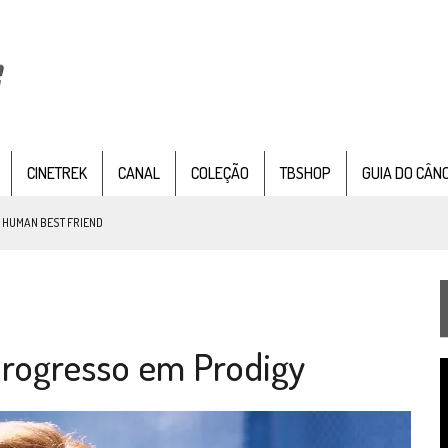
CINETREK
CANAL
COLEÇÃO
TBSHOP
GUIA DO CÂN
: HUMAN BEST FRIEND
TEMPORADA DE STRANGE NEW WORDS
rogresso em Prodigy
 FILME DE FÃS AXANAR HORAS APÓS ESTREIA
T
 – “THE GRIFFIN INCIDENT” (4×02)
d
v
FIM DE UMA ERA NA SDCC