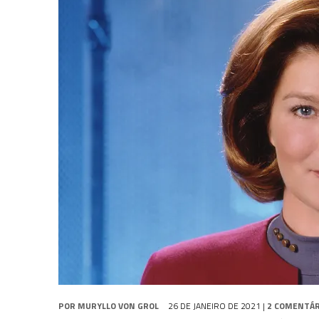
31 DE JULHO DE 2026
|
GRANDES JORNADAS | QUATRO EPISÓDIOS DE
31 DE JULHO DE 2026
|
BOX DELUXE DO ANO 5 DA
COLEÇÃO TREK BRA
6 DE AGOSTO DE 2026
|
NOVA TEMPORADA DE
THE CENTER SEAT
, SÉR
POR
MURYLLO VON GROL
26 DE JANEIRO DE 2021
|
2 COMENTÁR