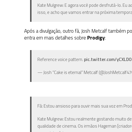
Kate Mulgrew: E agora você pode desfrutá-lo. Eu ac
isso, e acho que vamos entrar na próxima tempor
Após a divulgação, outro fã, Josh Metcalf também p
entra em mais detalhes sobre
Prodigy
:
Reference voice pattern.
pic.twitter.com/yCXLD
— Josh “Cake is eternal” Metcalf (@JoshMetcalf4
Fã: Estou ansioso para ouvir mais sua voz em Prodi
Kate Mulgrew: Estou realmente gostando muito de 
qualidade de cinema. Os irmãos Hageman [criadore