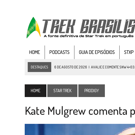
HOME
PODCASTS
GUIA DE EPISÓDIOS
STXP
DESTAQUES
6 DE AGOSTO DE 2026
|
AVALIE E COMENTE SNW 4×03
5 DE AGOSTO DE 2026
|
BALDE DO ODO #122 CHILDREN OF TIME
4 DE AGOSTO DE 2026
|
REVISITANDO “HIDE AND Q” (TNG 1×09)
HOME
STAR TREK
PRODIGY
3 DE AGOSTO DE 2026
|
VEJA FOTOS DO TERCEIRO EPISÓDIO DA 4ª 
Kate Mulgrew comenta p
3 DE AGOSTO DE 2026
|
PARAMOUNT E CBS DERRUBAM NOVO VÍDEO DO
2 DE AGOSTO DE 2026
|
TB AO VIVO | STAR TREK: STRANGE NEW WORLDS
1 DE AGOSTO DE 2026
|
ELENCO DE STRANGE NEW WORLDS ENCARA O 