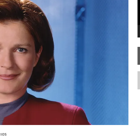
STAR TREK
SOBRE DIFERENTES PONTOS DE VISTA
SILIS
JÁ DISPONÍVEL EM PRÉ-VENDA!
IE DOCUMENTAL DE
STAR TREK
, CHEGA EM 8 DE SETEMBRO
N
IOS