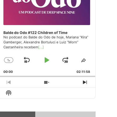
Balde do Odo #122 Children of Time
No podcast do Balde do Odo de hoje, Mariana “Kira”
Gamberger, Alexandre Bortuluci e Luiz “Morn”
Castanheira recebem
[...]
1
x
Skip
Play
Jump
Change
Share
Playback
This
Backward
Pause
Forward
00:00
Rate
02:11:58
Episode
Previous
Show
Next
Episode
Episodes
Episode
Show
List
Podcast
Information