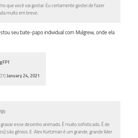
ho que você vai gostar. Eu certamente gostei de fazer
ada muito em breve.
ostou seu bate-papo individual com Mulgrew, onde ela
OgFPf
701)
January 24, 2021
gy.
gravar esse desenho animado. É muito sofisticado. É de
s] são gênios. E Alex Kurtzman é um grande, grande líder