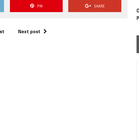
PIN
SHARE
C
p
st
Next post
P