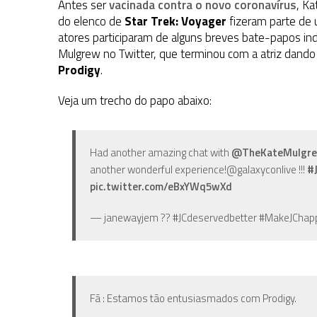
Antes ser
vacinada contra o novo coronavírus
, K
do elenco de
Star Trek: Voyager
fizeram parte de u
atores participaram de alguns breves bate-papos in
Mulgrew no Twitter, que terminou com a atriz dando
Prodigy
.
Veja um trecho do papo abaixo:
Had another amazing chat with
@TheKateMulgr
another wonderful experience!@galaxyconlive !!!
#
pic.twitter.com/eBxYWq5wXd
— janewayjem ?? #JCdeservedbetter #MakeJChap
Fã : Estamos tão entusiasmados com Prodigy.