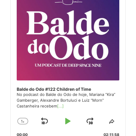
Balde do Odo #122 Children of Time
No podcast do Balde do Odo de hoje, Mariana “Kira”
Gamberger, Alexandre Bortuluci e Luiz “Morn”
Castanheira recebem
[...]
1
x
Skip
Play
Jump
Change
Share
Playback
This
Backward
Pause
Forward
00:00
Rate
02:11:58
Episode