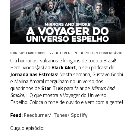
POR
GUSTAVO GOBBI
22 DE FEVEREIRO DE 2021
|
1 COMENTÁRIO
Olá humanos, vulcanos e klingons de todo o Brasil!
Bem-vindos(as) ao
Black Alert
, o seu podcast de
Jornada nas Estrelas
! Nesta semana, Gustavo Gobbi
e Marina Amaral mergulham no universo dos
quadrinhos de
Star Trek
para falar de
Mirrors And
Smoke
, HQ que mostra a Voyager do Universo
Espelho. Coloca o fone de ouvido e vem com a gente!
Feed:
Feedburner
/
iTunes
/
Spotify
Ouça o episódio: