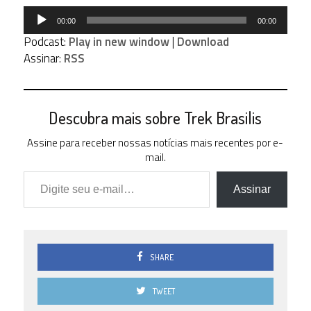
Tocador
00:00
00:00
de
Podcast:
Play in new window
|
Download
áudio
Assinar:
RSS
Descubra mais sobre Trek Brasilis
Assine para receber nossas notícias mais recentes por e-
mail.
Digite seu e-mail…
Assinar
SHARE
TWEET