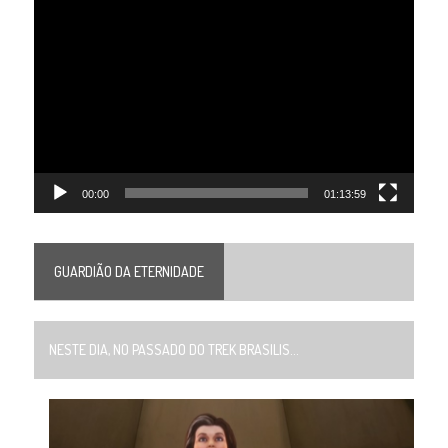
Tocador
de
vídeo
00:00
01:13:59
GUARDIÃO DA ETERNIDADE
NESTE DIA, NO PASSADO DO TREK BRASILIS...