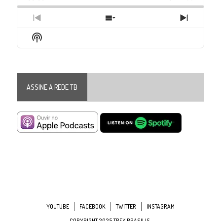
Previous
Show
Next
Episode
Episodes
Episode
Show
List
Podcast
Information
ASSINE A REDE TB
YOUTUBE
FACEBOOK
TWITTER
INSTAGRAM
COPYRIGHT 2025 TREK BRASILIS.