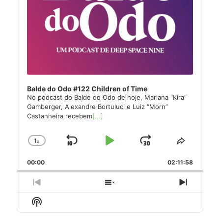
Balde do Odo #122 Children of Time
No podcast do Balde do Odo de hoje, Mariana “Kira”
Gamberger, Alexandre Bortuluci e Luiz “Morn”
Castanheira recebem
[...]
1
x
Skip
Play
Jump
Change
Share
Playback
This
Backward
Pause
Forward
00:00
Rate
02:11:58
Episode
Previous
Show
Next
Episode
Episodes
Episode
Show
List
Podcast