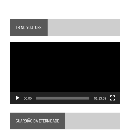
TB NO YOUTUBE
Tocador
de
vídeo
00:00
01:13:59
GUARDIÃO DA ETERNIDADE