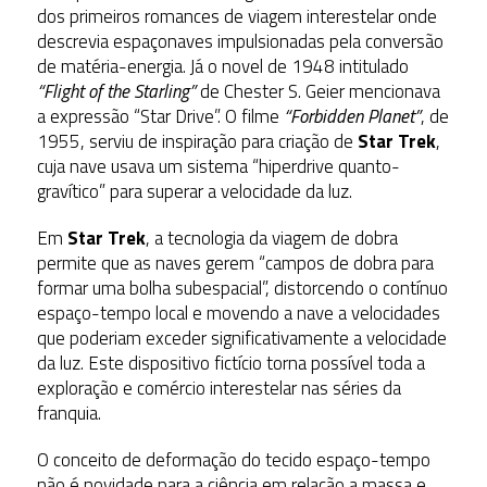
dos primeiros romances de viagem interestelar onde
descrevia espaçonaves impulsionadas pela conversão
de matéria-energia. Já o novel de 1948 intitulado
“Flight of the Starling”
de Chester S. Geier mencionava
a expressão “Star Drive”. O filme
“Forbidden Planet”
, de
1955, serviu de inspiração para criação de
Star Trek
,
cuja nave usava um sistema “hiperdrive quanto-
gravítico” para superar a velocidade da luz.
Em
Star Trek
, a tecnologia da viagem de dobra
permite que as naves gerem “campos de dobra para
formar uma bolha subespacial”, distorcendo o contínuo
espaço-tempo local e movendo a nave a velocidades
que poderiam exceder significativamente a velocidade
da luz. Este dispositivo fictício torna possível toda a
exploração e comércio interestelar nas séries da
franquia.
O conceito de deformação do tecido espaço-tempo
não é novidade para a ciência em relação a massa e