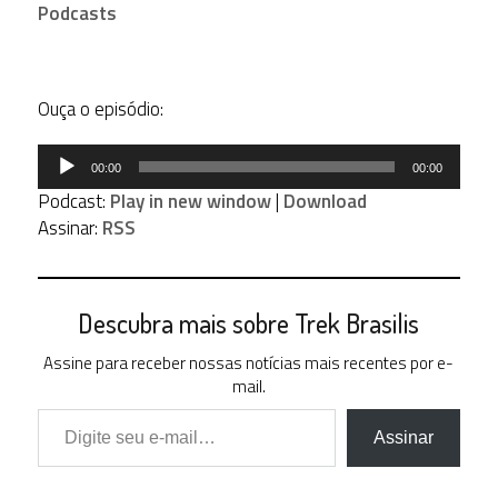
Podcasts
Ouça o episódio:
Tocador
00:00
00:00
de
Podcast:
Play in new window
|
Download
áudio
Assinar:
RSS
Descubra mais sobre Trek Brasilis
Assine para receber nossas notícias mais recentes por e-
mail.
Digite seu e-mail…
Assinar