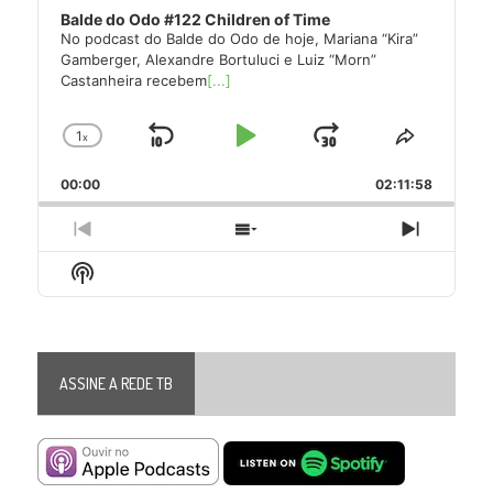
Balde do Odo #122 Children of Time
No podcast do Balde do Odo de hoje, Mariana “Kira”
Gamberger, Alexandre Bortuluci e Luiz “Morn”
Castanheira recebem
[...]
1
x
Skip
Play
Jump
Change
Share
Playback
This
Backward
Pause
Forward
00:00
Rate
02:11:58
Episode
Previous
Show
Next
Episode
Episodes
Episode
Show
List
Podcast
Information
ASSINE A REDE TB