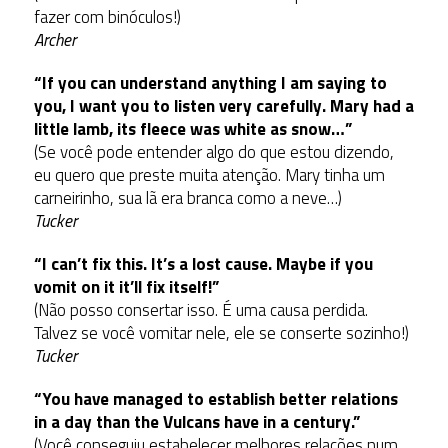
fazer com binóculos!)
Archer
“If you can understand anything I am saying to
you, I want you to listen very carefully. Mary had a
little lamb, its fleece was white as snow…”
(Se você pode entender algo do que estou dizendo,
eu quero que preste muita atenção. Mary tinha um
carneirinho, sua lã era branca como a neve…)
Tucker
“I can’t fix this. It’s a lost cause. Maybe if you
vomit on it it’ll fix itself!”
(Não posso consertar isso. É uma causa perdida.
Talvez se você vomitar nele, ele se conserte sozinho!)
Tucker
“You have managed to establish better relations
in a day than the Vulcans have in a century.”
(Você conseguiu estabelecer melhores relações num