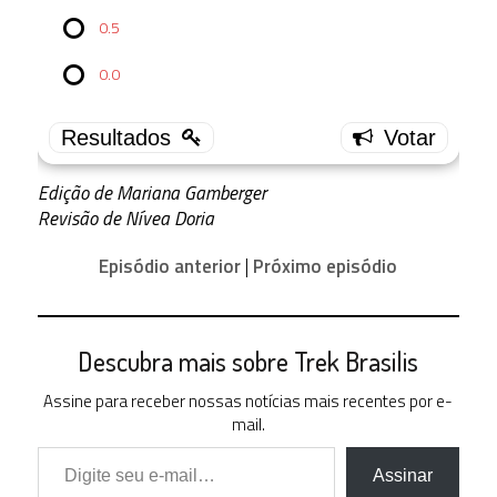
0.5
4.0
1 ( 7.69
0.0
% )
3.5
1 ( 7.69
% )
3.0
Edição de Mariana Gamberger
7 (
Revisão de Nívea Doria
53.85 % )
2.5
Episódio anterior
|
Próximo episódio
2 (
15.38 % )
2.0
2 (
15.38 % )
Descubra mais sobre Trek Brasilis
1.5
Assine para receber nossas notícias mais recentes por e-
0 ( 0 % )
mail.
Digite seu e-mail…
1.0
0 ( 0 % )
Assinar