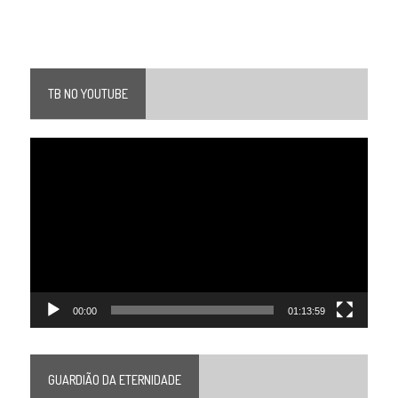
TB NO YOUTUBE
Tocador
de
vídeo
00:00
01:13:59
GUARDIÃO DA ETERNIDADE