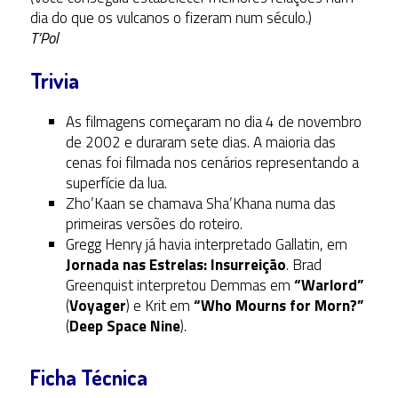
dia do que os vulcanos o fizeram num século.)
T’Pol
Trivia
As filmagens começaram no dia 4 de novembro
de 2002 e duraram sete dias. A maioria das
cenas foi filmada nos cenários representando a
superfície da lua.
Zho’Kaan se chamava Sha’Khana numa das
primeiras versões do roteiro.
Gregg Henry já havia interpretado Gallatin, em
Jornada nas Estrelas: Insurreição
. Brad
Greenquist interpretou Demmas em
“Warlord”
(
Voyager
) e Krit em
“Who Mourns for Morn?”
(
Deep Space Nine
).
Ficha Técnica