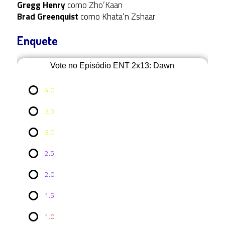
Gregg Henry
como Zho’Kaan
Brad Greenquist
como Khata’n Zshaar
Enquete
Vote no Episódio ENT 2x13: Dawn
4.0
3.5
3.0
2.5
2.0
Vote no
1.5
Episódio
ENT
2x13:
1.0
Dawn