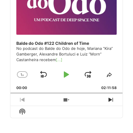
Balde do Odo #122 Children of Time
No podcast do Balde do Odo de hoje, Mariana “Kira”
Gamberger, Alexandre Bortuluci e Luiz “Morn”
Castanheira recebem
[...]
1
x
Skip
Play
Jump
Change
Share
Playback
This
Backward
Pause
Forward
00:00
Rate
02:11:58
Episode
Previous
Show
Next
Episode
Episodes
Episode
Show
List
Podcast
Information