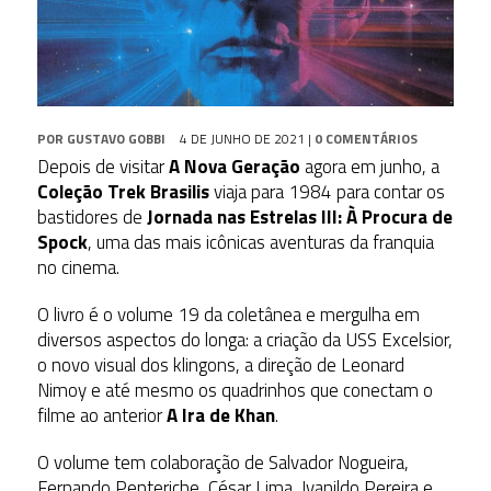
POR
GUSTAVO GOBBI
4 DE JUNHO DE 2021
|
0 COMENTÁRIOS
Depois de visitar
A Nova Geração
agora em junho, a
Coleção Trek Brasilis
viaja para 1984 para contar os
bastidores de
Jornada nas Estrelas III: À Procura de
Spock
, uma das mais icônicas aventuras da franquia
no cinema.
O livro é o volume 19 da coletânea e mergulha em
diversos aspectos do longa: a criação da USS Excelsior,
o novo visual dos klingons, a direção de Leonard
Nimoy e até mesmo os quadrinhos que conectam o
filme ao anterior
A Ira de Khan
.
O volume tem colaboração de Salvador Nogueira,
Fernando Penteriche, César Lima, Ivanildo Pereira e