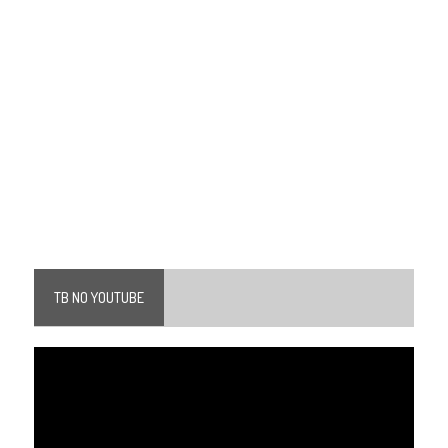
TB NO YOUTUBE
Tocador
de
vídeo