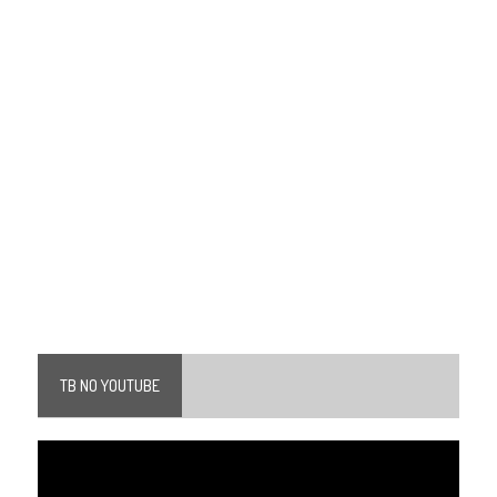
TB NO YOUTUBE
Tocador
de