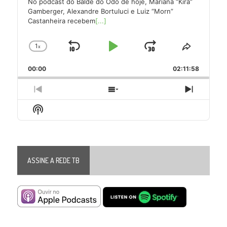
No podcast do Balde do Odo de hoje, Mariana “Kira”
Gamberger, Alexandre Bortuluci e Luiz “Morn”
Castanheira recebem
[...]
1
x
Skip
Play
Jump
Change
Share
Playback
This
Backward
Pause
Forward
00:00
Rate
02:11:58
Episode
Previous
Show
Next
Episode
Episodes
Episode
Show
List
Podcast
Information
ASSINE A REDE TB