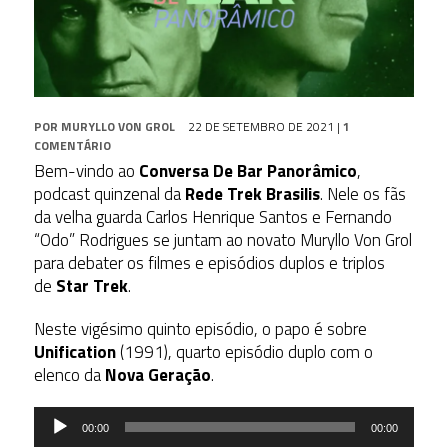
POR
MURYLLO VON GROL
22 DE SETEMBRO DE 2021
|
1
COMENTÁRIO
Bem-vindo ao
Conversa De Bar Panorâmico
,
podcast quinzenal da
Rede Trek Brasilis
. Nele os fãs
da velha guarda Carlos Henrique Santos e Fernando
“Odo” Rodrigues se juntam ao novato Muryllo Von Grol
para debater os filmes e episódios duplos e triplos
de
Star Trek
.
Neste vigésimo quinto episódio, o papo é sobre
Unification
(1991), quarto episódio duplo com o
elenco da
Nova Geração
.
Tocador
00:00
00:00
de