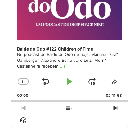
Balde do Odo #122 Children of Time
No podcast do Balde do Odo de hoje, Mariana “Kira”
Gamberger, Alexandre Bortuluci e Luiz “Morn”
Castanheira recebem
[...]
1
x
Skip
Play
Jump
Change
Share
Playback
This
Backward
Pause
Forward
00:00
Rate
02:11:58
Episode
Previous
Show
Next
Episode
Episodes
Episode
Show
List
Podcast
Information