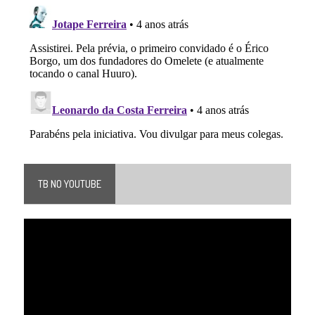
TB NO YOUTUBE
Tocador
de
vídeo