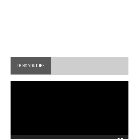
TB NO YOUTUBE
Tocador
de
vídeo