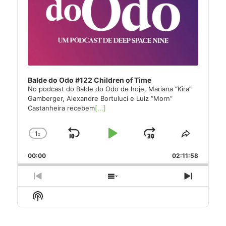
Balde do Odo #122 Children of Time
No podcast do Balde do Odo de hoje, Mariana “Kira”
Gamberger, Alexandre Bortuluci e Luiz “Morn”
Castanheira recebem
[...]
1
x
Skip
Play
Jump
Change
Share
Playback
This
Backward
Pause
Forward
00:00
Rate
02:11:58
Episode
Previous
Show
Next
Episode
Episodes
Episode
Show
List
Podcast
Information