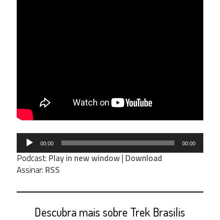
Tocador
00:00
00:00
de
Podcast:
Play in new window
|
Download
áudio
Assinar:
RSS
Descubra mais sobre Trek Brasilis