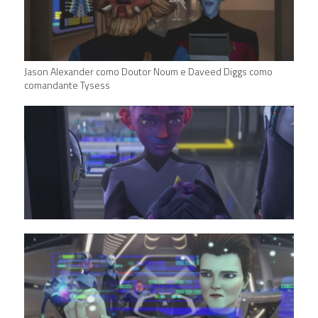
Jason Alexander como Doutor Noum e Daveed Diggs como
comandante Tysess