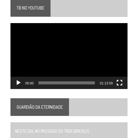
TB NO YOUTUBE
Tocador
de
vídeo
00:00
01:13:59
GUARDIÃO DA ETERNIDADE
NESTE DIA, NO PASSADO DO TREK BRASILIS...