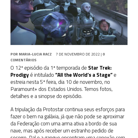
POR
MARIA-LUCIA RACZ
7 DE NOVEMBRO DE 2022
|
0
COMENTÁRIOS
O 12º episódio da 1ª temporada de
Star Trek:
Prodigy
é intitulado
“All the World’s a Stage”
e
estreia nesta 5ª feira, dia 10 de novembro, no
Paramount+ dos Estados Unidos. Temos fotos,
detalhes e a sinopse do episódio.
A tripulação da Protostar continua seus esforços para
fazer o bem na galáxia, já que não pode se aproximar
da Federação com uma arma ativa a bordo de sua
nave, mas após receber um estranho pedido de
socorro, Dal e a gangue encontram uma conexão com