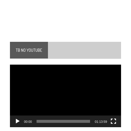
TB NO YOUTUBE
Tocador
de
vídeo
00:00
01:13:59