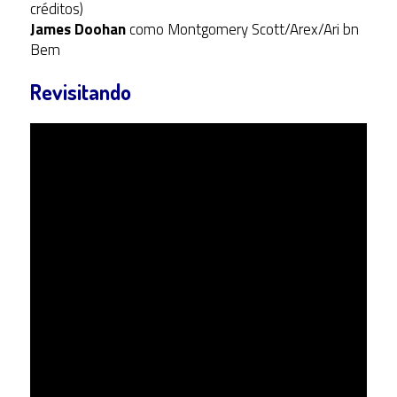
créditos)
James Doohan
como Montgomery Scott/Arex/Ari bn
Bem
Revisitando