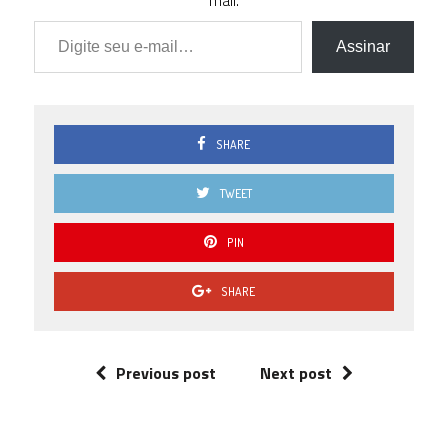
mail.
Digite seu e-mail…
1.0
1 (
Assinar
14.29 % )
0.5
0 ( 0 % )
0.0
SHARE
0 ( 0 % )
TWEET
PIN
SHARE
Previous post
Next post