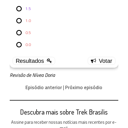
Vote no
1.5
Episódio
TAS
2x02:
1.0
Bem
0.5
4.0
1 (
0.0
14.29 % )
3.5
0 ( 0 % )
3.0
1 (
Revisão de Nívea Doria
14.29 % )
Episódio anterior
|
Próximo episódio
2.5
3 (
42.86 % )
2.0
1 (
Descubra mais sobre Trek Brasilis
14.29 % )
Assine para receber nossas notícias mais recentes por e-
1.5
0 ( 0 % )