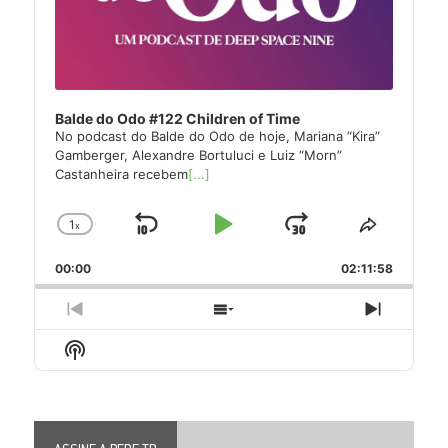
Balde do Odo #122 Children of Time
No podcast do Balde do Odo de hoje, Mariana “Kira”
Gamberger, Alexandre Bortuluci e Luiz “Morn”
Castanheira recebem
[...]
1
x
Skip
Play
Jump
Change
Share
Playback
This
Backward
Pause
Forward
00:00
Rate
02:11:58
Episode
Previous
Show
Next
Episode
Episodes
Episode
Show
List
Podcast
Information