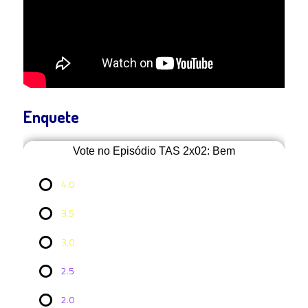
Enquete
Vote no Episódio TAS 2x02: Bem
4.0
3.5
3.0
2.5
2.0