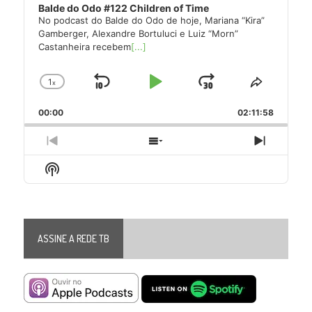
Balde do Odo #122 Children of Time
No podcast do Balde do Odo de hoje, Mariana “Kira”
Gamberger, Alexandre Bortuluci e Luiz “Morn”
Castanheira recebem
[...]
1
x
Skip
Play
Jump
Change
Share
Playback
This
Backward
Pause
Forward
00:00
Rate
02:11:58
Episode
Previous
Show
Next
Episode
Episodes
Episode
Show
List
Podcast
Information
ASSINE A REDE TB