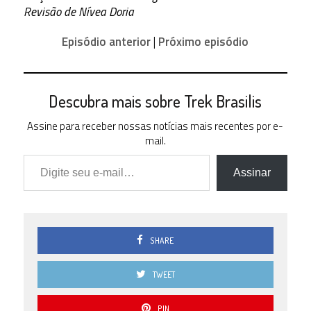
41.67 % )
Revisão de Nívea Doria
2.5
0 ( 0 % )
Episódio anterior
|
Próximo episódio
2.0
0 ( 0 % )
1.5
Descubra mais sobre Trek Brasilis
0 ( 0 % )
1.0
Assine para receber nossas notícias mais recentes por e-
0 ( 0 % )
mail.
Digite seu e-mail…
0.5
0 ( 0 % )
Assinar
0.0
0 ( 0 % )
SHARE
TWEET
PIN