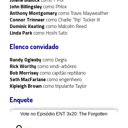
Jolene Blalock
como T’Pol
John Billingsley
como Phlox
Anthony Montgomery
como Travis Mayweather
Connor Trinneer
como Charlie ‘Trip’ Tucker III
Dominic Keating
como Malcolm Reed
Linda Park
como Hoshi Sato
Elenco convidado
Randy Oglesby
como Degra
Rick Worthy
como xindi-arbóreo
Bob Morrisey
como capitão reptiliano
Seth MacFarlane
como engenheiro
Kipleigh Brown
como tripulante Taylor
Enquete
Vote no Episódio ENT 3x20: The Forgotten
4.0