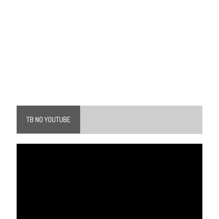
TB NO YOUTUBE
Tocador
de
vídeo