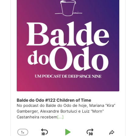
Balde do Odo #122 Children of Time
No podcast do Balde do Odo de hoje, Mariana “Kira”
Gamberger, Alexandre Bortuluci e Luiz “Morn”
Castanheira recebem
[...]
1
x
Change
Share