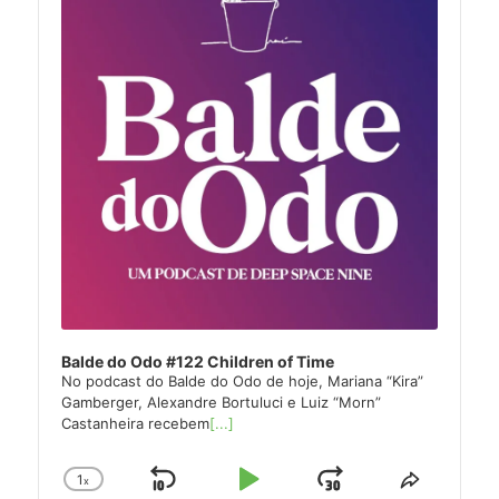
Balde do Odo #122 Children of Time
No podcast do Balde do Odo de hoje, Mariana “Kira”
Gamberger, Alexandre Bortuluci e Luiz “Morn”
Castanheira recebem
[...]
1
x
Skip
Play
Jump
Change
Share