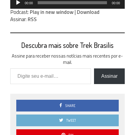
00:00
00:00
de
Podcast:
Play in new window
|
Download
áudio
Assinar:
RSS
Descubra mais sobre Trek Brasilis
Assine para receber nossas notícias mais recentes por e-
mail.
Digite seu e-mail…
Assinar
SHARE
TWEET