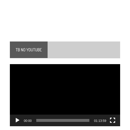
TB NO YOUTUBE
Tocador
de
vídeo
00:00
01:13:59