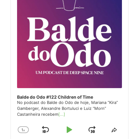
Balde do Odo #122 Children of Time
No podcast do Balde do Odo de hoje, Mariana “Kira”
Gamberger, Alexandre Bortuluci e Luiz “Morn”
Castanheira recebem
[...]
1
x
Skip
Play
Jump
Change
Share
Playback
This