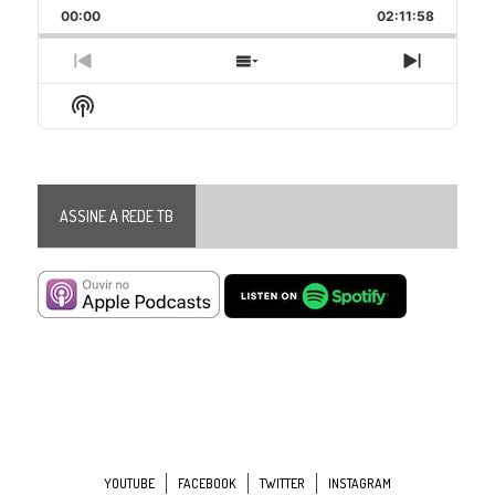
Backward
Pause
Forward
00:00
Rate
02:11:58
Episode
Previous
Show
Next
Episode
Episodes
Episode
Show
List
Podcast
Information
ASSINE A REDE TB
YOUTUBE
FACEBOOK
TWITTER
INSTAGRAM