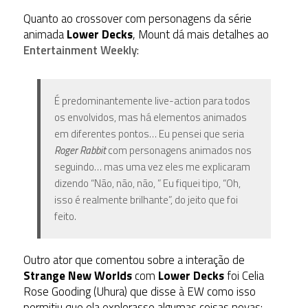
Quanto ao crossover com personagens da série
animada
Lower Decks
, Mount dá mais detalhes ao
Entertainment Weekly
:
É predominantemente live-action para todos
os envolvidos, mas há elementos animados
em diferentes pontos… Eu pensei que seria
Roger Rabbit
com personagens animados nos
seguindo… mas uma vez eles me explicaram
dizendo “Não, não, não, ” Eu fiquei tipo, “Oh,
isso é realmente brilhante”, do jeito que foi
feito.
Outro ator que comentou sobre a interação de
Strange New Worlds
com
Lower Decks
foi Celia
Rose Gooding (Uhura) que disse à EW como isso
permitiu que ela explorasse algumas coisas novas: