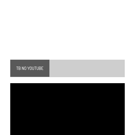
TB NO YOUTUBE
Tocador
de
vídeo