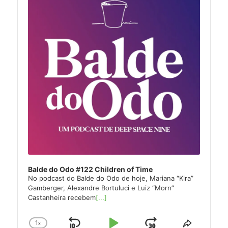
Balde do Odo #122 Children of Time
No podcast do Balde do Odo de hoje, Mariana “Kira”
Gamberger, Alexandre Bortuluci e Luiz “Morn”
Castanheira recebem
[...]
1
x
Change
Share