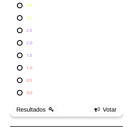
3.5
3.0
2.5
2.0
Vote no
1.5
Episódio
LDS
5x05:
1.0
Star Base
80?
0.5
4.0
0.0
15 (
71.43 % )
3.5
2 ( 9.52
% )
3.0
4 (