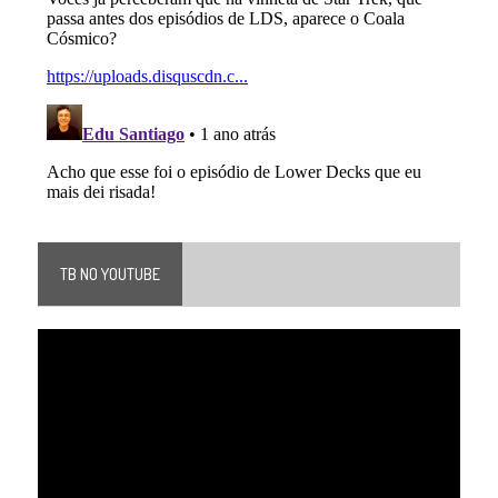
TB NO YOUTUBE
Tocador
de
vídeo