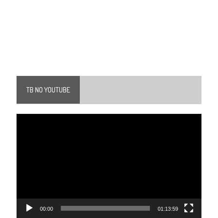
TB NO YOUTUBE
Tocador
de
vídeo
00:00
01:13:59