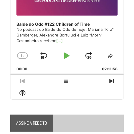
Balde do Odo #122 Children of Time
No podcast do Balde do Odo de hoje, Mariana “Kira”
Gamberger, Alexandre Bortuluci e Luiz “Morn”
Castanheira recebem
[...]
1
x
Skip
Play
Jump
Change
Share
Playback
This
Backward
Pause
Forward
00:00
Rate
02:11:58
Episode
Previous
Show
Next
Episode
Episodes
Episode
Show
List
Podcast
Information
ASSINE A REDE TB