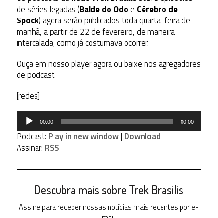
de séries legadas (
Balde do Odo
e
Cérebro de
Spock
) agora serão publicados toda quarta-feira de
manhã, a partir de 22 de fevereiro, de maneira
intercalada, como já costumava ocorrer.
Ouça em nosso player agora ou baixe nos agregadores
de podcast.
[redes]
Tocador
00:00
00:00
de
Podcast:
Play in new window
|
Download
áudio
Assinar:
RSS
Descubra mais sobre Trek Brasilis
Assine para receber nossas notícias mais recentes por e-
mail.