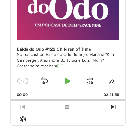
Balde do Odo #122 Children of Time
No podcast do Balde do Odo de hoje, Mariana “Kira”
Gamberger, Alexandre Bortuluci e Luiz “Morn”
Castanheira recebem
[...]
1
x
Skip
Play
Jump
Change
Share
Playback
This
Backward
Pause
Forward
00:00
Rate
02:11:58
Episode
Previous
Show
Next
Episode
Episodes
Episode
Show
List
Podcast
Information