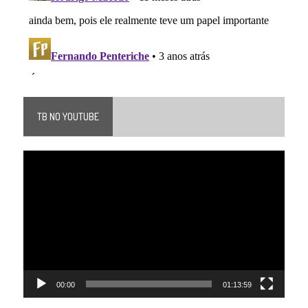
TB NO YOUTUBE
Tocador
de
vídeo
00:00
01:13:59