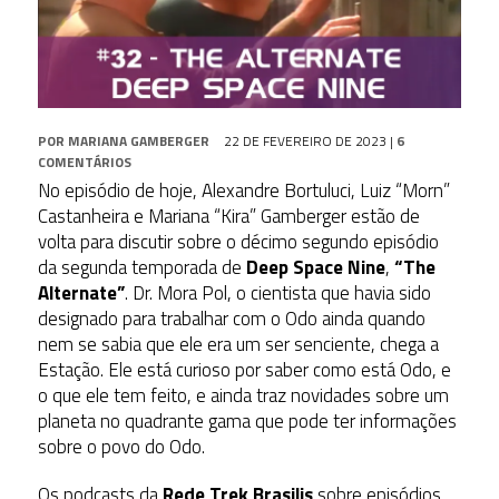
POR
MARIANA GAMBERGER
22 DE FEVEREIRO DE 2023
|
6
COMENTÁRIOS
No episódio de hoje, Alexandre Bortuluci, Luiz “Morn”
Castanheira e Mariana “Kira” Gamberger estão de
volta para discutir sobre o décimo segundo episódio
da segunda temporada de
Deep Space Nine
,
“The
Alternate”
. Dr. Mora Pol, o cientista que havia sido
designado para trabalhar com o Odo ainda quando
nem se sabia que ele era um ser senciente, chega a
Estação. Ele está curioso por saber como está Odo, e
o que ele tem feito, e ainda traz novidades sobre um
planeta no quadrante gama que pode ter informações
sobre o povo do Odo.
Os podcasts da
Rede Trek Brasilis
sobre episódios