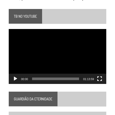
TB NO YOUTUBE
Tocador
de
vídeo
00:00
01:13:59
GUARDIÃO DA ETERNIDADE