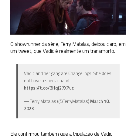
O showrunner da série, Terry Matalas, deixou claro, em
um tweet, que Vadic é realmente um transmorfo.
Vadic and her gang are Changelings. She does
not have a special hand.
https://t.co/3Hqj27XPuc
— Terry Matalas (@TerryMatalas)
March 10,
2023
Ele confirmou também que a tripulação de Vadic