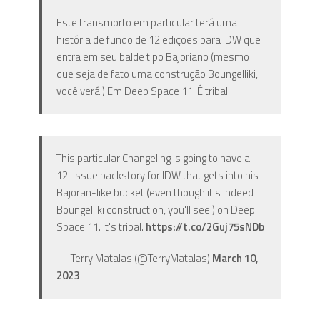
Este transmorfo em particular terá uma
história de fundo de 12 edições para IDW que
entra em seu balde tipo Bajoriano (mesmo
que seja de fato uma construção Boungelliki,
você verá!) Em Deep Space 11. É tribal.
This particular Changeling is going to have a
12-issue backstory for IDW that gets into his
Bajoran-like bucket (even though it's indeed
Boungelliki construction, you'll see!) on Deep
Space 11. It's tribal.
https://t.co/2Guj75sNDb
— Terry Matalas (@TerryMatalas)
March 10,
2023