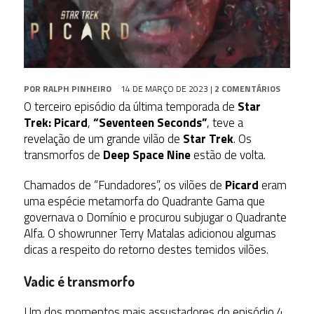
POR
RALPH PINHEIRO
14 DE MARÇO DE 2023
|
2 COMENTÁRIOS
O terceiro episódio da última temporada de
Star
Trek: Picard
,
“Seventeen Seconds”
, teve a
revelação de um grande vilão de
Star Trek
. Os
transmorfos de
Deep Space Nine
estão de volta.
Chamados de “Fundadores”, os vilões de
Picard
eram
uma espécie metamorfa do Quadrante Gama que
governava o Domínio e procurou subjugar o Quadrante
Alfa. O showrunner Terry Matalas adicionou algumas
dicas a respeito do retorno destes temidos vilões.
Vadic é transmorfo
Um dos momentos mais assustadores do episódio 4