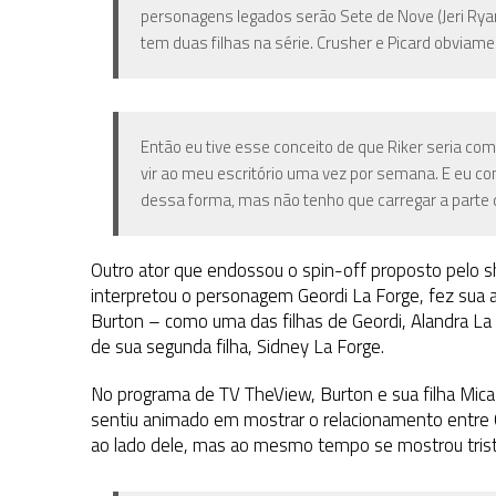
personagens legados serão Sete de Nove (Jeri Ryan)
tem duas filhas na série. Crusher e Picard obviamen
Então eu tive esse conceito de que Riker seria com
vir ao meu escritório uma vez por semana. E eu cons
dessa forma, mas não tenho que carregar a parte 
Outro ator que endossou o spin-off proposto pelo s
interpretou o personagem Geordi La Forge, fez sua
Burton – como uma das filhas de Geordi, Alandra La 
de sua segunda filha, Sidney La Forge.
No programa de TV TheView, B
urton
e sua filha
Mic
sentiu animado em mostrar o relacionamento entre Ge
ao lado dele, mas ao mesmo tempo se mostrou triste