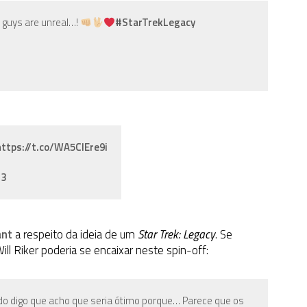
u guys are unreal…!
#StarTrekLegacy
https://t.co/WA5CIEre9i
23
ant
a respeito da ideia de um
Star Trek: Legacy
. Se
ll Riker poderia se encaixar neste spin-off:
do digo que acho que seria ótimo porque… Parece que os