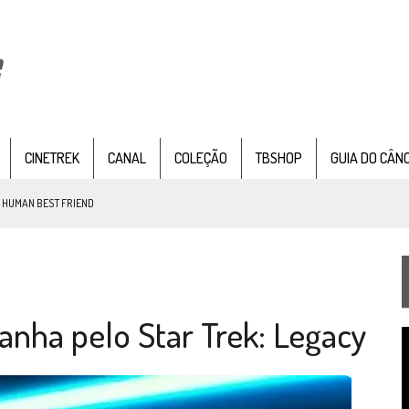
CINETREK
CANAL
COLEÇÃO
TBSHOP
GUIA DO CÂN
: HUMAN BEST FRIEND
TEMPORADA DE STRANGE NEW WORDS
anha pelo Star Trek: Legacy
 FILME DE FÃS AXANAR HORAS APÓS ESTREIA
T
 – “THE GRIFFIN INCIDENT” (4×02)
d
v
FIM DE UMA ERA NA SDCC