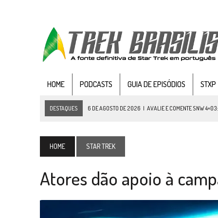
HOME
PODCASTS
GUIA DE EPISÓDIOS
STXP
DESTAQUES
6 DE AGOSTO DE 2026
|
AVALIE E COMENTE SNW 4×03
5 DE AGOSTO DE 2026
|
BALDE DO ODO #122 CHILDREN OF TIME
4 DE AGOSTO DE 2026
|
REVISITANDO “HIDE AND Q” (TNG 1×09)
HOME
STAR TREK
3 DE AGOSTO DE 2026
|
VEJA FOTOS DO TERCEIRO EPISÓDIO DA 4ª 
Atores dão apoio à camp
3 DE AGOSTO DE 2026
|
PARAMOUNT E CBS DERRUBAM NOVO VÍDEO DO
2 DE AGOSTO DE 2026
|
TB AO VIVO | STAR TREK: STRANGE NEW WORLDS
1 DE AGOSTO DE 2026
|
ELENCO DE STRANGE NEW WORLDS ENCARA O 