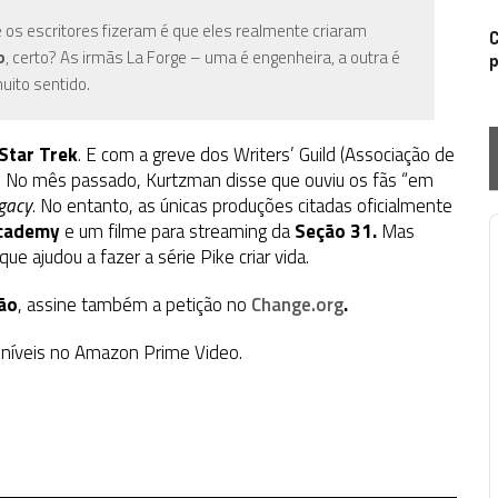
e os escritores fizeram é que eles realmente criaram
C
o
, certo? As irmãs La Forge – uma é engenheira, a outra é
p
uito sentido.
Star Trek
. E com a greve dos Writers’ Guild (Associação de
do. No mês passado, Kurtzman disse que ouviu os fãs “em
egacy
. No entanto, as únicas produções citadas oficialmente
Academy
e um filme para streaming da
Seção 31.
Mas
P
e ajudou a fazer a série Pike criar vida.
ão
, assine também a petição no
Change.org
.
níveis no Amazon Prime Video.