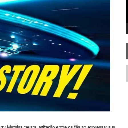
STAR TREK
SOBRE DIFERENTES PONTOS DE VISTA
SILIS
JÁ DISPONÍVEL EM PRÉ-VENDA!
IE DOCUMENTAL DE
STAR TREK
, CHEGA EM 8 DE SETEMBRO
N
rry Matalas causou agitação entre os fãs ao expressar sua