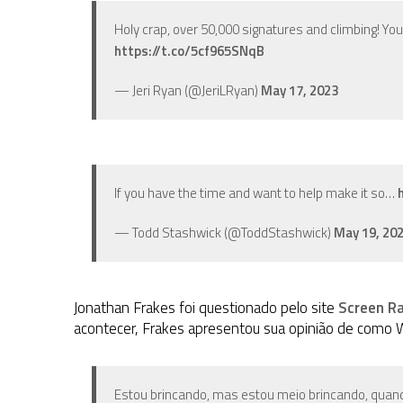
Holy crap, over 50,000 signatures and climbing! Yo
https://t.co/5cf965SNqB
— Jeri Ryan (@JeriLRyan)
May 17, 2023
If you have the time and want to help make it so…
— Todd Stashwick (@ToddStashwick)
May 19, 20
Jonathan Frakes foi questionado pelo site
Screen R
acontecer, Frakes apresentou sua opinião de como Wi
Estou brincando, mas estou meio brincando, quan