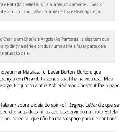
 e Raffi (Michelle Hurd), e a prole, obviamente … Geordi
te têm um filho. Talvez a prole de Troi e Riker apareça.
o Charlie em Charlie’s Angels (As Panteras), e eles têm que
igo dirigir a série e produzir uma série e fazer parte dele
de atuação dele.
howrunner Matalas, foi LeVar Burton. Burton, que
 aparição em
Picard
, trazendo sua filha na vida real, Mica
Forge. Enquanto a atriz Ashlei Sharpe Chestnut faz o papel
a
falaram sobre a ideia do spin-off
Legacy
. LeVar diz que se
ordi e suas duas filhas adultas servindo na Frota Estelar
 por acreditar que não há mais espaço para ele continuar.