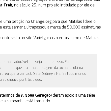
ar Trek
, no século 25, num projeto intitulado por ele de
de uma petição no
Change.org
para que Matalas lidere o
e esta semana ultrapassou a marca de 50.000 assinaturas.
a entrevista ao site Variety, mas o entusiasmo de Matalas
or mais adorável que seja pensar nisso. Eu
 continuar, que era uma passagem da tocha da última
o, eu quero ver Jack, Sete, Sidney e Raffi e todo mundo
so criativo por trás disso.
veteranos de
A Nova Geração
) deram apoio a uma série
ue a campanha está tomando.