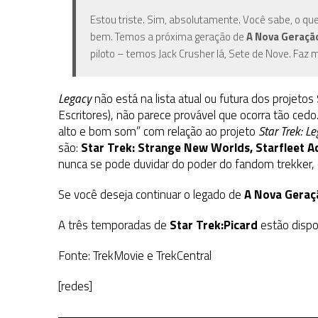
Estou triste. Sim, absolutamente. Você sabe, o qu
bem. Temos a próxima geração de
A Nova Geraçã
piloto – temos Jack Crusher lá, Sete de Nove. Faz m
Legacy
não está na lista atual ou futura dos projetos
Escritores), não parece provável que ocorra tão ce
alto e bom som” com relação ao projeto
Star Trek: L
são:
Star Trek: Strange New Worlds,
Starfleet 
nunca se pode duvidar do poder do fandom trekker, qu
Se você deseja continuar o legado de
A Nova Geraç
A três temporadas de
Star Trek:Picard
estão dispo
Fonte: TrekMovie e TrekCentral
[redes]