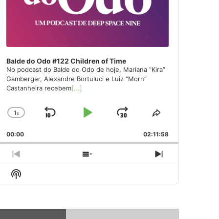
Balde do Odo #122 Children of Time
No podcast do Balde do Odo de hoje, Mariana “Kira”
Gamberger, Alexandre Bortuluci e Luiz “Morn”
Castanheira recebem
[...]
1
x
Skip
Play
Jump
Change
Share
Playback
This
Backward
Pause
Forward
00:00
Rate
02:11:58
Episode
Previous
Show
Next
Episode
Episodes
Episode
Show
List
Podcast
Information