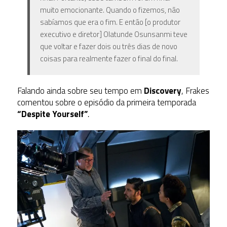
muito emocionante. Quando o fizemos, não
sabíamos que era o fim. E então [o produtor
executivo e diretor] Olatunde Osunsanmi teve
que voltar e fazer dois ou três dias de novo
coisas para realmente fazer o final do final.
Falando ainda sobre seu tempo em
Discovery
, Frakes
comentou sobre o episódio da primeira temporada
“Despite Yourself”
.