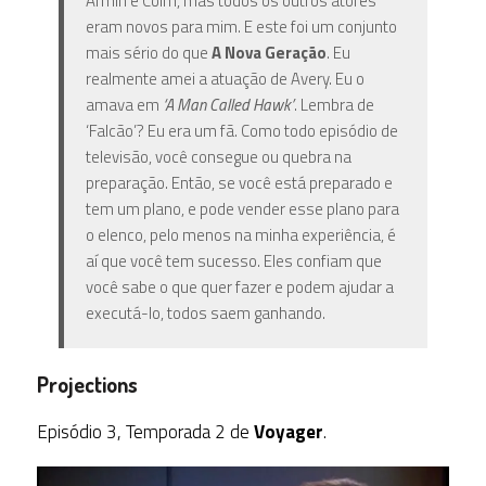
Armin e Colm, mas todos os outros atores
eram novos para mim. E este foi um conjunto
mais sério do que
A Nova Geração
. Eu
realmente amei a atuação de Avery. Eu o
amava em
‘A Man Called Hawk’
. Lembra de
‘Falcão’? Eu era um fã. Como todo episódio de
televisão, você consegue ou quebra na
preparação. Então, se você está preparado e
tem um plano, e pode vender esse plano para
o elenco, pelo menos na minha experiência, é
aí que você tem sucesso. Eles confiam que
você sabe o que quer fazer e podem ajudar a
executá-lo, todos saem ganhando.
Projections
Episódio 3, Temporada 2 de
Voyager
.