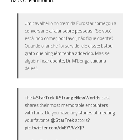
Babs Olusanmokun:
Um cavalheiro no trem da Eurostar começou a
conversar e a falar sobre pessoas. “Se você
está indo comer, por favor, não fique doente”.
Quando o lanche foi servido, ele disse: Estou
grato que ninguém tenha adoecido. Mas se
alguém ficar doente, Dr. M’Benga cuidaria
deles”.
The
#StarTrek
#StrangeNewWorlds
cast
shares their most memorable encounters
with fans. Do you have any stories of meeting
your favorite
@StarTrek
actors?
pic.twitter.com/dvEYVVzXJP