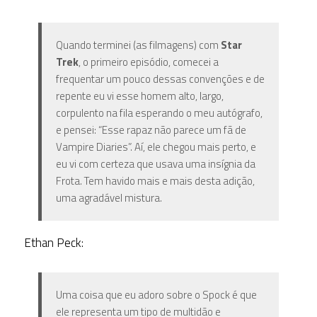
Quando terminei (as filmagens) com
Star
Trek
, o primeiro episódio, comecei a
frequentar um pouco dessas convenções e de
repente eu vi esse homem alto, largo,
corpulento na fila esperando o meu autógrafo,
e pensei: “Esse rapaz não parece um fã de
Vampire Diaries”. Aí, ele chegou mais perto, e
eu vi com certeza que usava uma insígnia da
Frota. Tem havido mais e mais desta adição,
uma agradável mistura.
Ethan Peck:
Uma coisa que eu adoro sobre o Spock é que
ele representa um tipo de multidão e