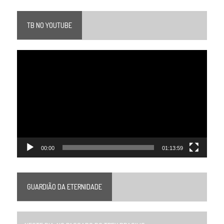
TB NO YOUTUBE
Tocador
de
vídeo
00:00
01:13:59
GUARDIÃO DA ETERNIDADE