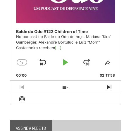
Balde do Odo #122 Children of Time
No podcast do Balde do Odo de hoje, Mariana “Kira”
Gamberger, Alexandre Bortuluci e Luiz “Morn”
Castanheira recebem
[...]
1
x
Skip
Play
Jump
Change
Share
Playback
This
Backward
Pause
Forward
00:00
Rate
02:11:58
Episode
Previous
Show
Next
Episode
Episodes
Episode
Show
List
Podcast
Information
ASSINE A REDE TB