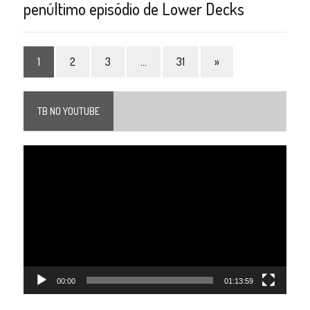
penúltimo episódio de Lower Decks
1
2
3
…
31
»
TB NO YOUTUBE
Tocador
de
vídeo
00:00
01:13:59