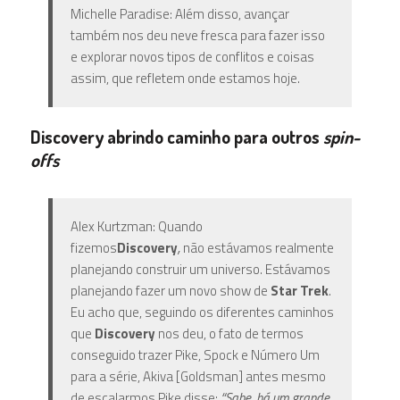
Michelle Paradise: Além disso, avançar
também nos deu neve fresca para fazer isso
e explorar novos tipos de conflitos e coisas
assim, que refletem onde estamos hoje.
Discovery abrindo caminho para outros
spin-
offs
Alex Kurtzman: Quando
fizemos
Discovery
,
não estávamos realmente
planejando construir um universo. Estávamos
planejando fazer um novo show de
Star Trek
.
Eu acho que, seguindo os diferentes caminhos
que
Discovery
nos deu, o fato de termos
conseguido trazer Pike, Spock e Número Um
para a série, Akiva [Goldsman] antes mesmo
de escalarmos Pike disse:
“Sabe, há um grande