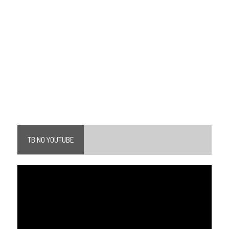
TB NO YOUTUBE
Tocador
de
vídeo