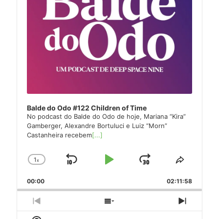
Balde do Odo #122 Children of Time
No podcast do Balde do Odo de hoje, Mariana “Kira”
Gamberger, Alexandre Bortuluci e Luiz “Morn”
Castanheira recebem
[...]
1
x
Skip
Play
Jump
Change
Share
Playback
This
Backward
Pause
Forward
00:00
Rate
02:11:58
Episode
Previous
Show
Next
Episode
Episodes
Episode