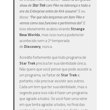
show de
Star Trek
com Pike na liderança e toda a
era da Enterprise antes de Kirk assumir
.” E eu
disse:
“Por que não lançamos um bom Pike e
vemos como isso funciona e partiremos daí
”. E
isso obviamente acabou virando
Strange
New Worlds
, mas isso nunca poderia ter
acontecido sem a 2ª temporada
de
Discovery
, nunca.
Acredito fortemente que todo programa de
Star Trek
precisa ter sua identidade única.
Não quero que você pense que pode assistir a
um programa, se fartar de
Star Trek
e,
portanto, não precisar assistir aos outros.
Cada um tem que ter sua identidade, mas o
segredo para isso não é fazer um programa
que agrade a todos. Se você fizer uma série
em que tenta agradar a todos, no final das