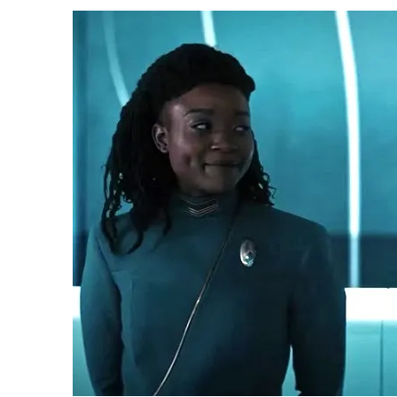
31 DE JULHO DE 2026
|
GRANDES JORNADAS | QUATRO EPISÓDIOS DE
31 DE JULHO DE 2026
|
BOX DELUXE DO ANO 5 DA
COLEÇÃO TREK BRA
7 DE AGOSTO DE 2026
|
SNW 4×03: HUMAN BEST FRIEND