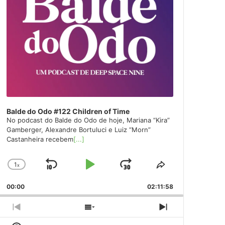
Balde do Odo #122 Children of Time
No podcast do Balde do Odo de hoje, Mariana “Kira”
Gamberger, Alexandre Bortuluci e Luiz “Morn”
Castanheira recebem
[...]
1
x
Skip
Play
Jump
Change
Share
Playback
This
Backward
Pause
Forward
00:00
Rate
02:11:58
Episode
Previous
Show
Next
Episode
Episodes
Episode