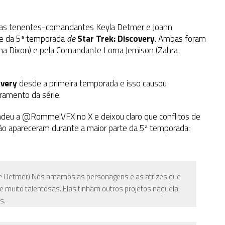
s das tenentes-comandantes Keyla Detmer e Joann
e da 5ª temporada
de
Star Trek: Discovery
.
Ambas foram
ina Dixon) e pela Comandante Lorna Jemison (Zahra
overy
desde a primeira temporada e isso causou
ramento da série.
ndeu a @RommelVFX no X e deixou claro que conflitos de
o apareceram durante a maior parte da 5ª temporada:
 e Detmer)
Nós amamos as personagens e as atrizes que
 muito talentosas. Elas tinham outros projetos naquela
s.