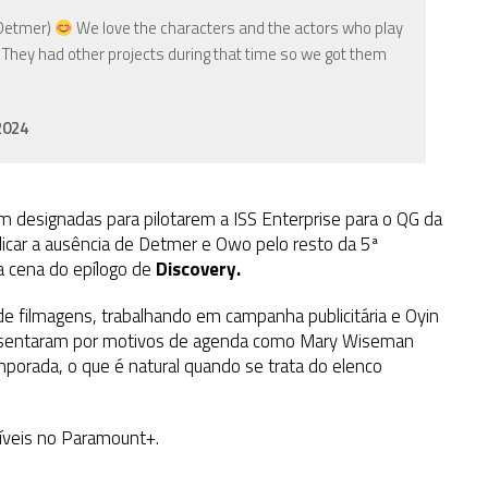
 Detmer)
We love the characters and the actors who play
They had other projects during that time so we got them
2024
 designadas para pilotarem a ISS Enterprise para o QG da
xplicar a ausência de Detmer e Owo pelo resto da 5ª
 cena do epílogo de
Discovery.
 de filmagens, trabalhando em campanha publicitária e Oyin
usentaram por motivos de agenda como Mary Wiseman
mporada, o que é natural quando se trata do elenco
íveis no Paramount+.