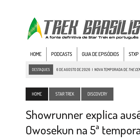
HOME
PODCASTS
GUIA DE EPISÓDIOS
STXP
DESTAQUES
6 DE AGOSTO DE 2026
|
NOVA TEMPORADA DE
THE CE
5 DE AGOSTO DE 2026
|
BALDE DO ODO #122 CHILDREN OF TIME
4 DE AGOSTO DE 2026
|
REVISITANDO “HIDE AND Q” (TNG 1×09)
HOME
STAR TREK
DISCOVERY
3 DE AGOSTO DE 2026
|
VEJA FOTOS DO TERCEIRO EPISÓDIO DA 4ª 
Showrunner explica aus
3 DE AGOSTO DE 2026
|
PARAMOUNT E CBS DERRUBAM NOVO VÍDEO DO
2 DE AGOSTO DE 2026
|
TB AO VIVO | STAR TREK: STRANGE NEW WORLDS
Owosekun na 5ª tempora
1 DE AGOSTO DE 2026
|
ELENCO DE STRANGE NEW WORLDS ENCARA O 