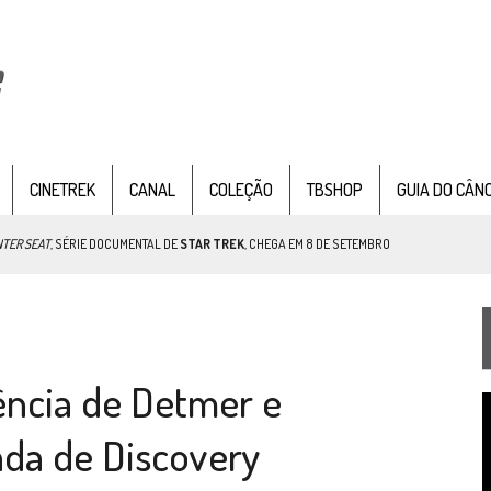
CINETREK
CANAL
COLEÇÃO
TBSHOP
GUIA DO CÂN
NTER SEAT
, SÉRIE DOCUMENTAL DE
STAR TREK
, CHEGA EM 8 DE SETEMBRO
TEMPORADA DE STRANGE NEW WORDS
ência de Detmer e
 FILME DE FÃS AXANAR HORAS APÓS ESTREIA
T
 – “THE GRIFFIN INCIDENT” (4×02)
d
da de Discovery
v
FIM DE UMA ERA NA SDCC