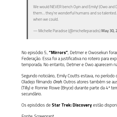
We would NEVER bench Oyin and Emily! (Owo and
them… they’re wonderful humans and so talented. 
when we could.
— Michelle Paradise (@michelleparadis)
May 30, 
No episódio 5,
“Mirrors”
, Detmer e Owosekun foram
Federação. Essa foi a justificativa no roteiro para e
temporada. No entanto, Detmer e Owo aparecem na
Segundo noticiário, Emily Coutts estava, no período
Oladejo filmando
Orah
. Outros atores também se a
(Tilly) e Ronnie Rowe (Bryce) durante parte da 4ª te
secundário.
Os episódios de
Star Trek: Discovery
estão dispon
Fonte: Screenrant