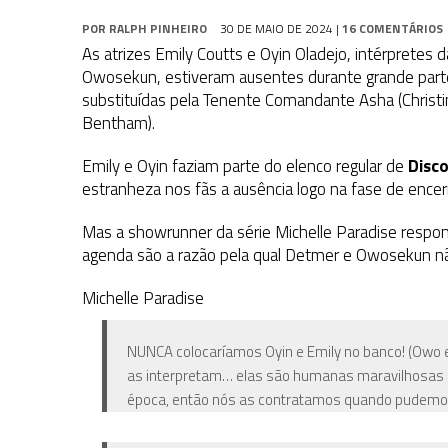
POR
RALPH PINHEIRO
30 DE MAIO DE 2024
|
16 COMENTÁRIOS
As atrizes Emily Coutts e Oyin Oladejo, intérprete
Owosekun, estiveram ausentes durante grande part
substituídas pela Tenente Comandante Asha (Christ
Bentham).
Emily e Oyin faziam parte do elenco regular de
Disc
estranheza nos fãs a ausência logo na fase de encer
Mas a showrunner da série Michelle Paradise respo
agenda são a razão pela qual Detmer e Owosekun nã
Michelle Paradise
NUNCA colocaríamos Oyin e Emily no banco! (Owo
as interpretam… elas são humanas maravilhosas e
época, então nós as contratamos quando pudemo