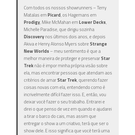
Com todos os nossos showrunners – Terry
Matalas em
Picard
, os Hagemans em
Prodigy
, Mike McMahan em
Lower Decks
,
Michelle Paradise, que dirigiu sozinha
Discovery
nos últimos dois anos, e depois
Akiva e Henry Alonso Myers sobre
Strange
New Worlds
– meu sentimento é que a
melhor maneira de proteger e preservar
Star
Trek
não é impor minha própria visão sobre
ela, mas encontrar pessoas que atendam aos
critérios de amar
Star Trek
, querendo fazer
coisas novas com ela, entendendo como é
incrivelmente difícil fazer isso. E, então, vou
deixar você fazer o seu trabalho. Entrarei e
direi o que penso de vez em quando e ajudarei
a tirar o barco do cais, mas assim que
entregar o show a um criativo, terá que ser o
show dele. E isso significa que você terá uma