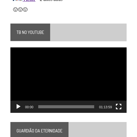
TB NO YOUTUBE
Tocador
de
vídeo
00:00
01:13:59
GUARDIÃO DA ETERNIDADE