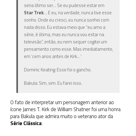
seria ótimo ser… Se eu pudesse estar em
Star Trek
… E eu, na verdade, nunca tive esse
sonho. Onde eu cresci, eu nunca sonhei com
nada disso. Eu estava meio que “eu amo a
série, é ótima, mas eu nunca vou estar na
televisão”, então, eu nem sequer cogitei um
pensamento como esse. Mas imediatamente,
em ‘cem anos antes de Kirk…’
Dominic Keating: Esse foi o gancho.
Bakula: Sim, sim. Eu farei isso.
O fato de interpretar um personagem anterior ao
ícone James T. Kirk de William Shatner foi uma honra
para Bakula que admira muito o veterano ator da
Série Clássica
: