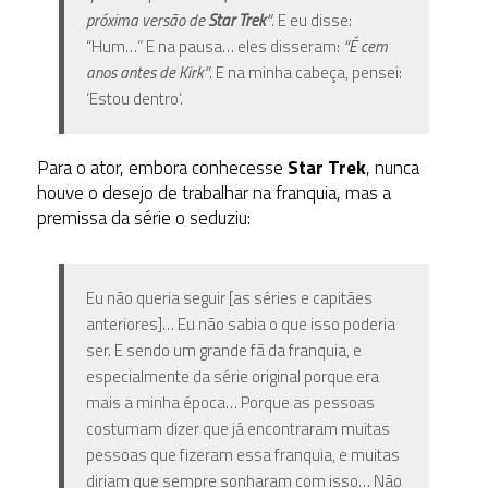
próxima versão de
Star Trek
“
. E eu disse:
“Hum…” E na pausa… eles disseram:
“É cem
anos antes de Kirk”
. E na minha cabeça, pensei:
‘Estou dentro’.
Para o ator, embora conhecesse
Star Trek
, nunca
houve o desejo de trabalhar na franquia, mas a
premissa da série o seduziu:
Eu não queria seguir [as séries e capitães
anteriores]… Eu não sabia o que isso poderia
ser. E sendo um grande fã da franquia, e
especialmente da série original porque era
mais a minha época… Porque as pessoas
costumam dizer que já encontraram muitas
pessoas que fizeram essa franquia, e muitas
diriam que sempre sonharam com isso… Não