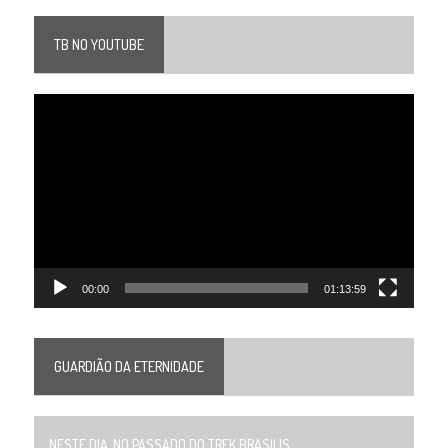
TB NO YOUTUBE
Tocador
de
vídeo
00:00
01:13:59
GUARDIÃO DA ETERNIDADE
NESTE DIA, NO PASSADO DO TREK BRASILIS...