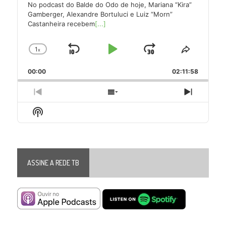
No podcast do Balde do Odo de hoje, Mariana “Kira”
Gamberger, Alexandre Bortuluci e Luiz “Morn”
Castanheira recebem
[...]
1
x
Skip
Play
Jump
Change
Share
Playback
This
Backward
Pause
Forward
00:00
Rate
02:11:58
Episode
Previous
Show
Next
Episode
Episodes
Episode
Show
List
Podcast
Information
ASSINE A REDE TB