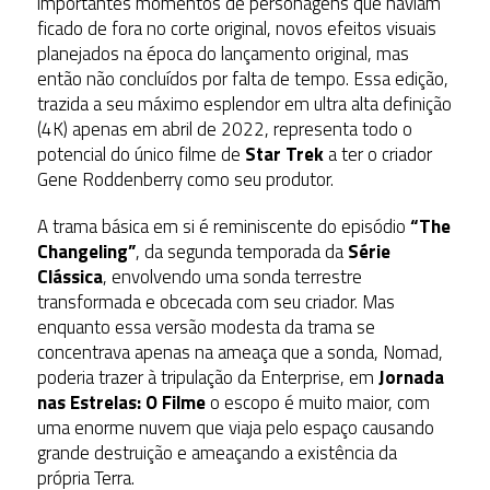
importantes momentos de personagens que haviam
ficado de fora no corte original, novos efeitos visuais
planejados na época do lançamento original, mas
então não concluídos por falta de tempo. Essa edição,
trazida a seu máximo esplendor em ultra alta definição
(4K) apenas em abril de 2022, representa todo o
potencial do único filme de
Star Trek
a ter o criador
Gene Roddenberry como seu produtor.
A trama básica em si é reminiscente do episódio
“The
Changeling”
, da segunda temporada da
Série
Clássica
, envolvendo uma sonda terrestre
transformada e obcecada com seu criador. Mas
enquanto essa versão modesta da trama se
concentrava apenas na ameaça que a sonda, Nomad,
poderia trazer à tripulação da Enterprise, em
Jornada
nas Estrelas: O Filme
o escopo é muito maior, com
uma enorme nuvem que viaja pelo espaço causando
grande destruição e ameaçando a existência da
própria Terra.