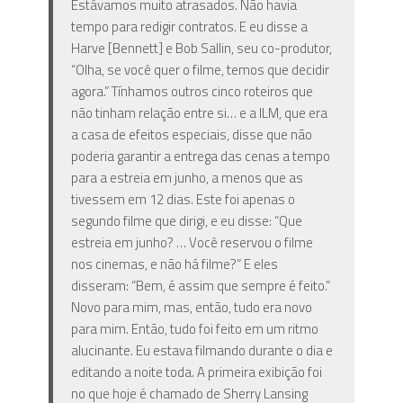
Estávamos muito atrasados. Não havia
tempo para redigir contratos. E eu disse a
Harve [Bennett] e Bob Sallin, seu co-produtor,
“Olha, se você quer o filme, temos que decidir
agora.” Tínhamos outros cinco roteiros que
não tinham relação entre si… e a ILM, que era
a casa de efeitos especiais, disse que não
poderia garantir a entrega das cenas a tempo
para a estreia em junho, a menos que as
tivessem em 12 dias. Este foi apenas o
segundo filme que dirigi, e eu disse: “Que
estreia em junho? … Você reservou o filme
nos cinemas, e não há filme?” E eles
disseram: “Bem, é assim que sempre é feito.”
Novo para mim, mas, então, tudo era novo
para mim. Então, tudo foi feito em um ritmo
alucinante. Eu estava filmando durante o dia e
editando a noite toda. A primeira exibição foi
no que hoje é chamado de Sherry Lansing