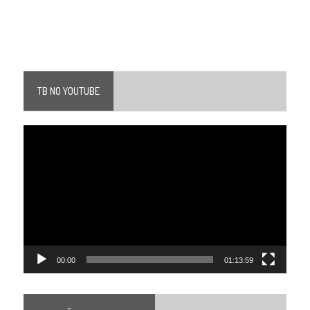
TB NO YOUTUBE
Tocador
de
vídeo
00:00
01:13:59