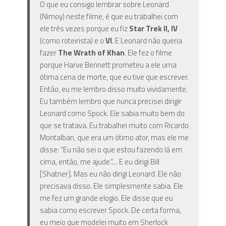
O que eu consigo lembrar sobre Leonard
(Nimoy) neste filme, é que eu trabalhei com
ele três vezes porque eu fiz
Star Trek II, IV
(como roteirista) e o
VI
. E Leonard não queria
fazer
The
Wrath of Khan
. Ele fez o filme
porque Harve Bennett prometeu a ele uma
ótima cena de morte, que eu tive que escrever.
Então, eu me lembro disso muito vividamente.
Eu também lembro que nunca precisei dirigir
Leonard como Spock. Ele sabia muito bem do
que se tratava. Eu trabalhei muito com Ricardo
Montalban, que era um ótimo ator, mas ele me
disse: “Eu não sei o que estou fazendo lá em
cima, então, me ajude.”… E eu dirigi Bill
[Shatner]. Mas eu não dirigi Leonard. Ele não
precisava disso. Ele simplesmente sabia. Ele
me fez um grande elogio. Ele disse que eu
sabia como escrever Spock. De certa forma,
eu meio que modelei muito em Sherlock