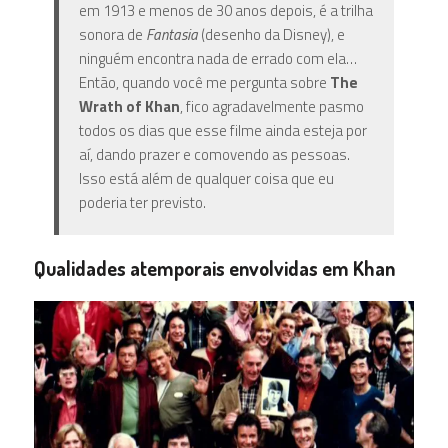
em 1913 e menos de 30 anos depois, é a trilha
sonora de
Fantasia
(desenho da Disney), e
ninguém encontra nada de errado com ela…
Então, quando você me pergunta sobre
The
Wrath of Khan
, fico agradavelmente pasmo
todos os dias que esse filme ainda esteja por
aí, dando prazer e comovendo as pessoas.
Isso está além de qualquer coisa que eu
poderia ter previsto.
Qualidades atemporais envolvidas em Khan