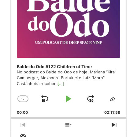
Balde do Odo #122 Children of Time
No podcast do Balde do Odo de hoje, Mariana “Kira”
Gamberger, Alexandre Bortuluci e Luiz “Morn”
Castanheira recebem
[...]
1
x
Skip
Play
Jump
Change
Share
Playback
This
Backward
Pause
Forward
00:00
Rate
02:11:58
Episode
Previous
Show
Next
Episode
Episodes
Episode
Show