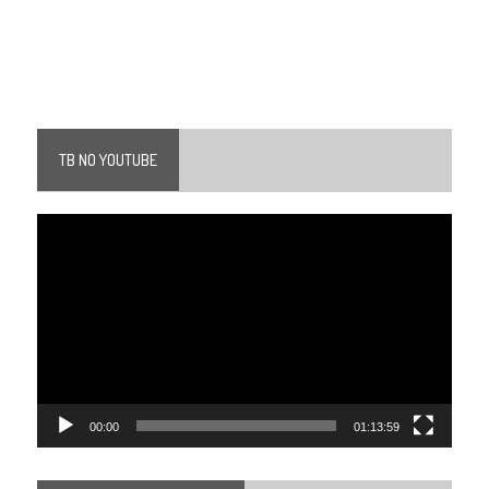
TB NO YOUTUBE
Tocador
de
vídeo
00:00
01:13:59