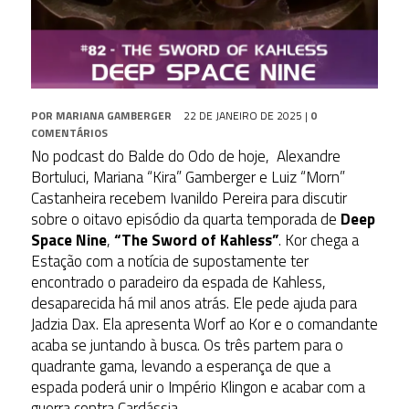
POR
MARIANA GAMBERGER
22 DE JANEIRO DE 2025
|
0
COMENTÁRIOS
No podcast do Balde do Odo de hoje, Alexandre
Bortuluci, Mariana “Kira” Gamberger e Luiz “Morn”
Castanheira recebem Ivanildo Pereira para discutir
sobre o oitavo episódio da quarta temporada de
Deep
Space Nine
,
“The Sword of Kahless”
. Kor chega a
Estação com a notícia de supostamente ter
encontrado o paradeiro da espada de Kahless,
desaparecida há mil anos atrás. Ele pede ajuda para
Jadzia Dax. Ela apresenta Worf ao Kor e o comandante
acaba se juntando à busca. Os três partem para o
quadrante gama, levando a esperança de que a
espada poderá unir o Império Klingon e acabar com a
guerra contra Cardássia.