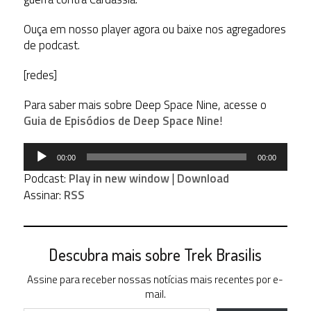
Ouça em nosso player agora ou baixe nos agregadores
de podcast.
[redes]
Para saber mais sobre Deep Space Nine, acesse o
Guia de Episódios de Deep Space Nine
!
Tocador
00:00
00:00
de
Podcast:
Play in new window
|
Download
áudio
Assinar:
RSS
Descubra mais sobre Trek Brasilis
Assine para receber nossas notícias mais recentes por e-
mail.
Digite seu e-mail…