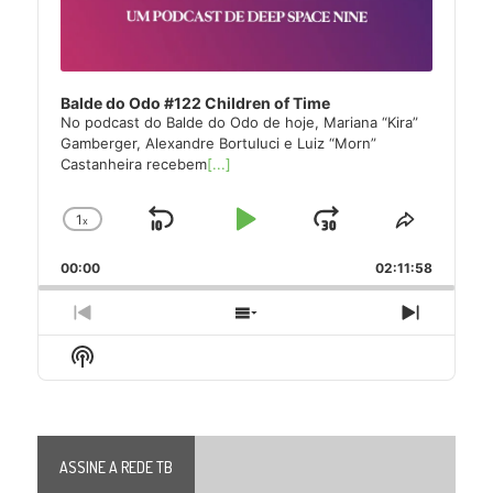
Balde do Odo #122 Children of Time
No podcast do Balde do Odo de hoje, Mariana “Kira”
Gamberger, Alexandre Bortuluci e Luiz “Morn”
Castanheira recebem
[...]
1
x
Skip
Play
Jump
Change
Share
Playback
This
Backward
Pause
Forward
00:00
Rate
02:11:58
Episode
Previous
Show
Next
Episode
Episodes
Episode
Show
List
Podcast
Information
ASSINE A REDE TB