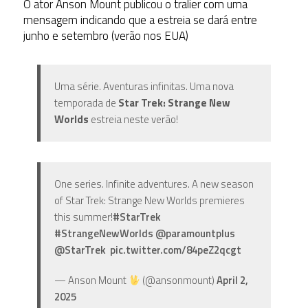
O ator Anson Mount publicou o tralier com uma
mensagem indicando que a estreia se dará entre
junho e setembro (verão nos EUA)
Uma série. Aventuras infinitas. Uma nova
temporada de
Star Trek: Strange New
Worlds
estreia neste verão!
One series. Infinite adventures. A new season
of Star Trek: Strange New Worlds premieres
this summer!
#StarTrek
#StrangeNewWorlds
⁦
@paramountplus
@StarTrek
⁩ ⁦
pic.twitter.com/84peZ2qcgt
— Anson Mount
(@ansonmount)
April 2,
2025