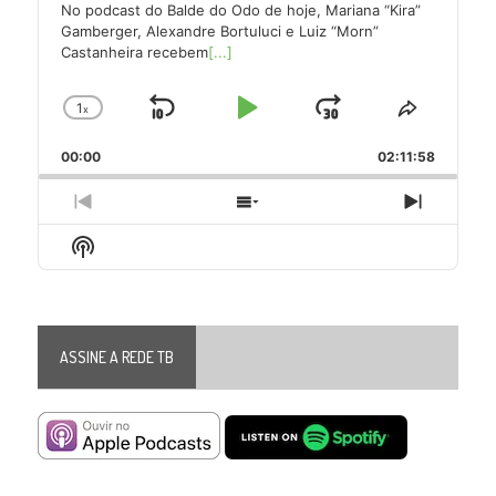
No podcast do Balde do Odo de hoje, Mariana “Kira”
Gamberger, Alexandre Bortuluci e Luiz “Morn”
Castanheira recebem
[...]
1
x
Skip
Play
Jump
Change
Share
Playback
This
Backward
Pause
Forward
00:00
Rate
02:11:58
Episode
Previous
Show
Next
Episode
Episodes
Episode
Show
List
Podcast
Information
ASSINE A REDE TB