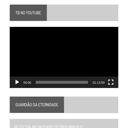
TB NO YOUTUBE
Tocador
de
vídeo
00:00
01:13:59
GUARDIÃO DA ETERNIDADE
NESTE DIA, NO PASSADO DO TREK BRASILIS...