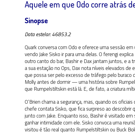
Aquele em que Odo corre atrás de
Sinopse
Data estelar: 46853.2
Quark conversa com Odo e oferece uma sessão em u
vendo Jake Sisko ir para uma delas. O ferengi explic
outro canto do bar, Bashir e Dax jantam juntos, e a tr
a sua estação no Ops, Dax nota níveis elevados de 
que possa ser pelo excesso de tráfego pelo buraco d
Molly antes de dormir — uma história sobre Rumpelsti
que Rumpelstiltskin está lá. E, de fato, a criatura m
O’Brien chama a segurança, mas, quando os oficiais 
chefe contata Sisko, que fica surpreso ao descobrir 
junto com Jake. Enquanto isso, Bashir é visitado e
ganhar intimidade com ele. Sisko convoca uma reuniã
visitou é tão real quanto Rumpelstiltskin ou Buck Bok