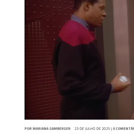
31 DE JULHO DE 2026
|
BOX DELUXE DO ANO 5 DA
COLEÇÃO TREK BRA
7 DE AGOSTO DE 2026
|
SNW 4×03: HUMAN BEST FRIEND
6 DE AGOSTO DE 2026
|
NOVA TEMPORADA DE
THE CENTER SEAT
, SÉR
POR
MARIANA GAMBERGER
23 DE JULHO DE 2025
|
0 COMENTÁ