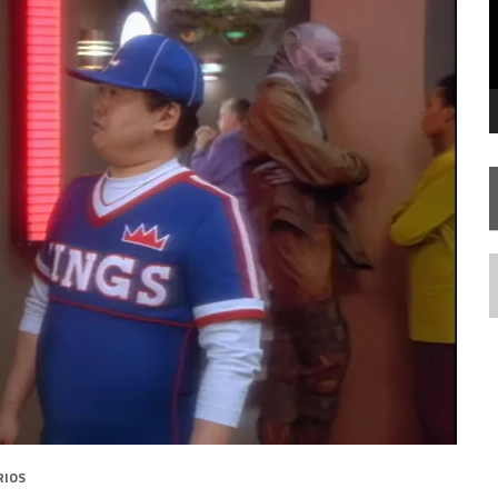
SILIS
JÁ DISPONÍVEL EM PRÉ-VENDA!
IE DOCUMENTAL DE
STAR TREK
, CHEGA EM 8 DE SETEMBRO
N
RIOS