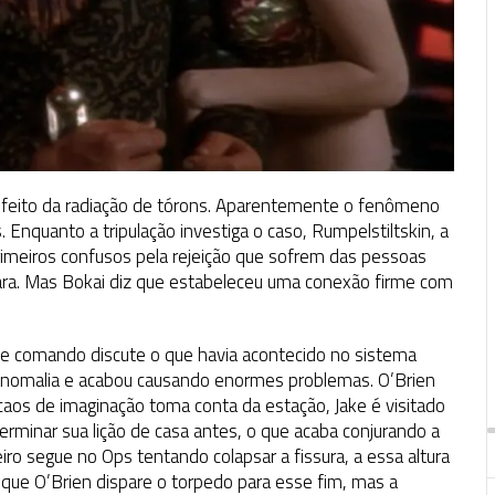
efeito da radiação de tórons. Aparentemente o fenômeno
Enquanto a tripulação investiga o caso, Rumpelstiltskin, a
rimeiros confusos pela rejeição que sofrem das pessoas
hara. Mas Bokai diz que estabeleceu uma conexão firme com
de comando discute o que havia acontecido no sistema
 anomalia e acabou causando enormes problemas. O’Brien
aos de imaginação toma conta da estação, Jake é visitado
terminar sua lição de casa antes, o que acaba conjurando a
iro segue no Ops tentando colapsar a fissura, a essa altura
na que O’Brien dispare o torpedo para esse fim, mas a