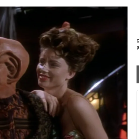
C
p
P