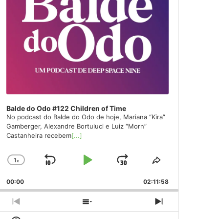
Balde do Odo #122 Children of Time
No podcast do Balde do Odo de hoje, Mariana “Kira”
Gamberger, Alexandre Bortuluci e Luiz “Morn”
Castanheira recebem
[...]
1
x
Skip
Play
Jump
Change
Share
Playback
This
Backward
Pause
Forward
00:00
Rate
02:11:58
Episode
Previous
Show
Next
Episode
Episodes
Episode