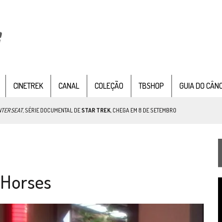
CINETREK
CANAL
COLEÇÃO
TBSHOP
GUIA DO CÂN
 OF TIME
TEMPORADA DE STRANGE NEW WORDS
 FILME DE FÃS AXANAR HORAS APÓS ESTREIA
 Horses
 – “THE GRIFFIN INCIDENT” (4×02)
T
FIM DE UMA ERA NA SDCC
d
v
STAR TREK
SOBRE DIFERENTES PONTOS DE VISTA