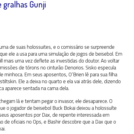
 gralhas Gunji
ma de suas holossuites, e o comissário se surpreende
a que ele a usa para uma simulação de jogos de beisebol. Em
ill mais uma vez deflete as investidas do doutor. Ao voltar
emissões de tórons no cinturão Denorios. Sisko especula
e minhoca. Em seus aposentos, O’Brien lê para sua filha
ltskin. Ele a deixa no quarto e ela vai atrás dele, dizendo
ítica aparece sentada na cama dela.
chegam lá e tentam pegar o invasor, ele desaparece. O
que o jogador de beisebol Buck Bokai deixou a holossuíte
m seus aposentos por Dax, de repente interessada em
o de oficiais no Ops, e Bashir descobre que a Dax que o
ai.