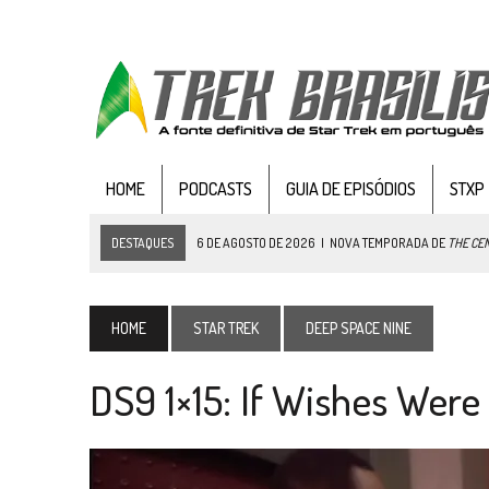
HOME
PODCASTS
GUIA DE EPISÓDIOS
STXP
DESTAQUES
5 DE AGOSTO DE 2026
|
BALDE DO ODO #122 CHILDREN
4 DE AGOSTO DE 2026
|
REVISITANDO “HIDE AND Q” (TNG 1×09)
3 DE AGOSTO DE 2026
|
VEJA FOTOS DO TERCEIRO EPISÓDIO DA 4ª 
HOME
STAR TREK
DEEP SPACE NINE
3 DE AGOSTO DE 2026
|
PARAMOUNT E CBS DERRUBAM NOVO VÍDEO DO
DS9 1×15: If Wishes Were
2 DE AGOSTO DE 2026
|
TB AO VIVO | STAR TREK: STRANGE NEW WORLDS
1 DE AGOSTO DE 2026
|
ELENCO DE STRANGE NEW WORLDS ENCARA O 
31 DE JULHO DE 2026
|
GRANDES JORNADAS | QUATRO EPISÓDIOS DE