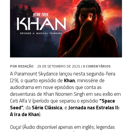
POR
REDAÇÃO
29 DE SETEMBRO DE 2025
|
0 COMENTÁRIOS
A Paramount Skydance lançou nesta segunda-feira
(29), o quarto episódio de
Khan
, minissérie de
audiodrama em nove episódios que conta as
desventuras de Khan Noonien Singh em seu exílio em
Ceti Alfa V (período que separou o episódio
“Space
Seed”
, da
Série Clássica
, e
Jornada nas Estrelas II:
A Ira de Khan
).
Ouça! (Áudio disponível apenas em inglês; legendas