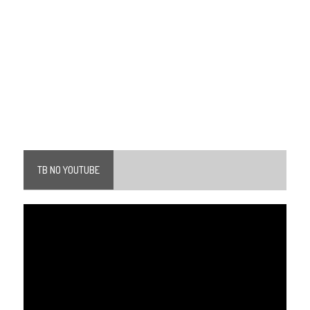
TB NO YOUTUBE
Tocador
de
vídeo