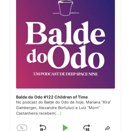
Balde do Odo #122 Children of Time
No podcast do Balde do Odo de hoje, Mariana “Kira”
Gamberger, Alexandre Bortuluci e Luiz “Morn”
Castanheira recebem
[...]
1
x
Change
Share